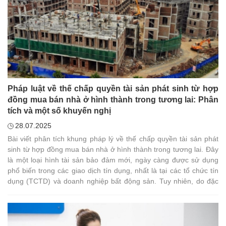
Pháp luật về thế chấp quyền tài sản phát sinh từ hợp
đồng mua bán nhà ở hình thành trong tương lai: Phân
tích và một số khuyến nghị
28.07.2025
Bài viết phân tích khung pháp lý về thế chấp quyền tài sản phát
sinh từ hợp đồng mua bán nhà ở hình thành trong tương lai. Đây
là một loại hình tài sản bảo đảm mới, ngày càng được sử dụng
phổ biến trong các giao dịch tín dụng, nhất là tại các tổ chức tín
dụng (TCTD) và doanh nghiệp bất động sản. Tuy nhiên, do đặc
thù là quyền tài sản phát sinh từ quan hệ hợp đồng, chưa gắn với
tài sản hiện hữu, nên việc xác định tính pháp lý, điều kiện thế
chấp và trình tự xử lý loại tài sản này còn đặt ra nhiều thách thức
trong thực tiễn áp dụng. Trong bối cảnh đó, việc hoàn thiện khung