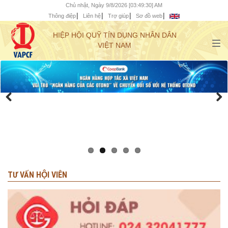
Chủ nhật, Ngày 9/8/2026 [03:49:32] AM
Thông điệp
Liên hệ
Trợ giúp
Sơ đồ web
HIỆP HỘI QUỸ TÍN DỤNG NHÂN DÂN
VIỆT NAM
TƯ VẤN HỘI VIÊN