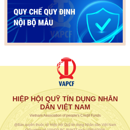
HIỆP HỘI QUỸ TÍN DỤNG NHÂN
DÂN VIỆT NAM
Vietnam Association of people's Credit Funds
@Bản quyền thuộc về Hiệp hội Quỹ tín dụng Nhân dân Việt Nam
Giấy phép số 109/GP-BC-BVHTT ngày 28/04/2006