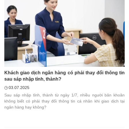
pháp lý để bảo đảm tính an toàn, minh bạch và khả thi của loại
hình thế chấp này là yêu cầu cấp thiết, góp phần lành mạnh hóa
thị trường bất động sản và nâng cao hiệu quả hoạt động tín dụng
ngân hàng.
Khách giao dịch ngân hàng có phải thay đổi thông tin
sau sáp nhập tỉnh, thành?
03.07.2025
Sau sáp nhập tỉnh, thành từ ngày 1/7, nhiều người băn khoăn
không biết có phải thay đổi thông tin cá nhân khi giao dịch tại
ngân hàng hay không?