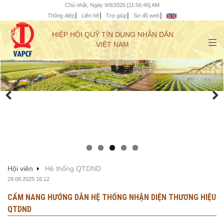
Chủ nhật, Ngày 9/8/2026 [11:56:47] AM
Thông điệp
Liên hệ
Trợ giúp
Sơ đồ web
HIỆP HỘI QUỸ TÍN DỤNG NHÂN DÂN
VIỆT NAM
Hội viên
Hệ thống QTDND
29.08.2025 16:12
CẨM NANG HƯỚNG DẪN HỆ THỐNG NHẬN DIỆN THƯƠNG HIỆU
QTDND