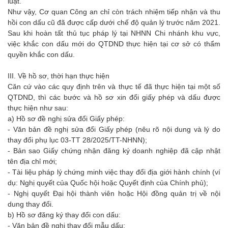
luật.”
Như vậy, Cơ quan Công an chỉ còn trách nhiệm tiếp nhận và thu
hồi con dấu cũ đã được cấp dưới chế độ quản lý trước năm 2021.
Sau khi hoàn tất thủ tục pháp lý tại NHNN Chi nhánh khu vực,
việc khắc con dấu mới do QTDND thực hiện tại cơ sở có thẩm
quyền khắc con dấu.
III. Về hồ sơ, thời hạn thực hiện
Căn cứ vào các quy định trên và thực tế đã thực hiện tại một số
QTDND, thì các bước và hồ sơ xin đổi giấy phép và dấu được
thực hiện như sau:
a) Hồ sơ đề nghị sửa đổi Giấy phép:
- Văn bản đề nghị sửa đổi Giấy phép (nêu rõ nội dung và lý do
thay đổi phụ lục 03-TT 28/2025/TT-NHNN);
- Bản sao Giấy chứng nhận đăng ký doanh nghiệp đã cập nhật
tên địa chỉ mới;
- Tài liệu pháp lý chứng minh việc thay đổi địa giới hành chính (ví
dụ: Nghị quyết của Quốc hội hoặc Quyết định của Chính phủ);
- Nghị quyết Đại hội thành viên hoặc Hội đồng quản trị về nội
dung thay đổi.
b) Hồ sơ đăng ký thay đổi con dấu:
- Văn bản đề nghị thay đổi mẫu dấu;