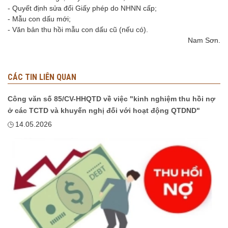
- Quyết định sửa đổi Giấy phép do NHNN cấp;
- Mẫu con dấu mới;
- Văn bản thu hồi mẫu con dấu cũ (nếu có).
Nam Sơn.
CÁC TIN LIÊN QUAN
Công văn số 85/CV-HHQTD về việc "kinh nghiệm thu hồi nợ
ở các TCTD và khuyến nghị đối với hoạt động QTDND"
14.05.2026