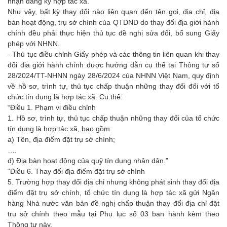
nhận đăng ký hợp tác xã.”
Như vậy, bất kỳ thay đổi nào liên quan đến tên gọi, địa chỉ, địa
bàn hoạt động, trụ sở chính của QTDND do thay đổi địa giới hành
chính đều phải thực hiện thủ tục đề nghị sửa đổi, bổ sung Giấy
phép với NHNN.
- Thủ tục điều chỉnh Giấy phép và các thông tin liên quan khi thay
đổi địa giới hành chính được hướng dẫn cụ thể tại Thông tư số
28/2024/TT-NHNN ngày 28/6/2024 của NHNN Việt Nam, quy định
về hồ sơ, trình tự, thủ tục chấp thuận những thay đổi đối với tổ
chức tín dụng là hợp tác xã. Cụ thể:
“Điều 1. Phạm vi điều chỉnh
1. Hồ sơ, trình tự, thủ tục chấp thuận những thay đổi của tổ chức
tín dụng là hợp tác xã, bao gồm:
a) Tên, địa điểm đặt trụ sở chính;
….
đ) Địa bàn hoạt động của quỹ tín dụng nhân dân.”
“Điều 6. Thay đổi địa điểm đặt trụ sở chính
5. Trường hợp thay đổi địa chỉ nhưng không phát sinh thay đổi địa
điểm đặt trụ sở chính, tổ chức tín dụng là hợp tác xã gửi Ngân
hàng Nhà nước văn bản đề nghị chấp thuận thay đổi địa chỉ đặt
trụ sở chính theo mẫu tại Phụ lục số 03 ban hành kèm theo
Thông tư này.