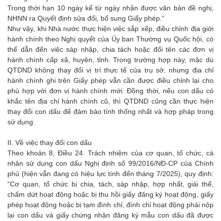
Trong thời hạn 10 ngày kể từ ngày nhận được văn bản đề nghị,
NHNN ra Quyết định sửa đổi, bổ sung Giấy phép.”
Như vậy, khi Nhà nước thực hiện việc sắp xếp, điều chỉnh địa giới
hành chính theo Nghị quyết của Ủy ban Thường vụ Quốc hội, có
thể dẫn đến việc sáp nhập, chia tách hoặc đổi tên các đơn vị
hành chính cấp xã, huyện, tỉnh. Trong trường hợp này, mặc dù
QTDND không thay đổi vị trí thực tế của trụ sở, nhưng địa chỉ
hành chính ghi trên Giấy phép vẫn cần được điều chỉnh lại cho
phù hợp với đơn vị hành chính mới. Đồng thời, nếu con dấu có
khắc tên địa chỉ hành chính cũ, thì QTDND cũng cần thực hiện
thay đổi con dấu để đảm bảo tính thống nhất và hợp pháp trong
sử dụng.
II. Về việc thay đổi con dấu
Theo khoản 8, Điều 24. Trách nhiệm của cơ quan, tổ chức, cá
nhân sử dụng con dấu Nghị định số 99/2016/NĐ-CP của Chính
phủ (hiện vẫn đang có hiệu lực tính đến tháng 7/2025), quy định:
“Cơ quan, tổ chức bị chia, tách, sáp nhập, hợp nhất, giải thể,
chấm dứt hoạt động hoặc bị thu hồi giấy đăng ký hoạt động, giấy
phép hoạt động hoặc bị tạm đình chỉ, đình chỉ hoạt động phải nộp
lại con dấu và giấy chứng nhận đăng ký mẫu con dấu đã được