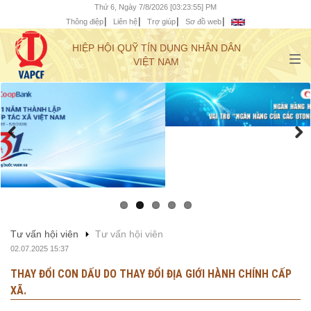
Thứ 6, Ngày 7/8/2026 [03:23:56] PM
Thông điệp
Liên hệ
Trợ giúp
Sơ đồ web
HIỆP HỘI QUỸ TÍN DỤNG NHÂN DÂN
VIỆT NAM
Tư vấn hội viên
Tư vấn hội viên
02.07.2025 15:37
THAY ĐỔI CON DẤU DO THAY ĐỔI ĐỊA GIỚI HÀNH CHÍNH CẤP
XÃ.