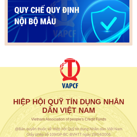
HIỆP HỘI QUỸ TÍN DỤNG NHÂN
DÂN VIỆT NAM
Vietnam Association of people's Credit Funds
@Bản quyền thuộc về Hiệp hội Quỹ tín dụng Nhân dân Việt Nam
Giấy phép số 109/GP-BC-BVHTT ngày 28/04/2006