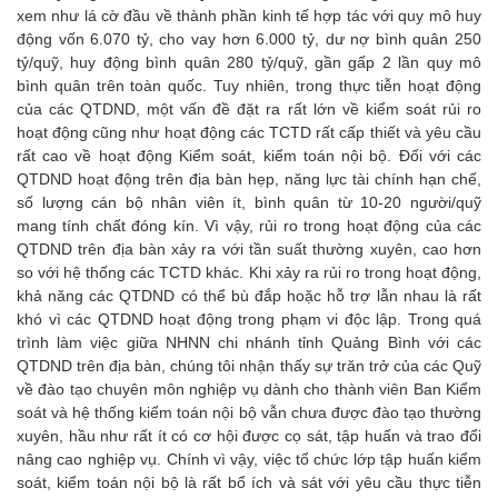
xem như lá cờ đầu về thành phần kinh tế hợp tác với quy mô huy
động vốn 6.070 tỷ, cho vay hơn 6.000 tỷ, dư nợ bình quân 250
tỷ/quỹ, huy động bình quân 280 tỷ/quỹ, gần gấp 2 lần quy mô
bình quân trên toàn quốc. Tuy nhiên, trong thực tiễn hoạt động
của các QTDND, một vấn đề đặt ra rất lớn về kiểm soát rủi ro
hoạt động cũng như hoạt động các TCTD rất cấp thiết và yêu cầu
rất cao về hoạt động Kiểm soát, kiểm toán nội bộ. Đối với các
QTDND hoạt động trên địa bàn hẹp, năng lực tài chính hạn chế,
số lượng cán bộ nhân viên ít, bình quân từ 10-20 người/quỹ
mang tính chất đóng kín. Vì vậy, rủi ro trong hoạt động của các
QTDND trên địa bàn xảy ra với tần suất thường xuyên, cao hơn
so với hệ thống các TCTD khác. Khi xảy ra rủi ro trong hoạt động,
khả năng các QTDND có thể bù đắp hoặc hỗ trợ lẫn nhau là rất
khó vì các QTDND hoạt động trong phạm vi độc lập. Trong quá
trình làm việc giữa NHNN chi nhánh tỉnh Quảng Bình với các
QTDND trên địa bàn, chúng tôi nhận thấy sự trăn trở của các Quỹ
về đào tạo chuyên môn nghiệp vụ dành cho thành viên Ban Kiểm
soát và hệ thống kiểm toán nội bộ vẫn chưa được đào tạo thường
xuyên, hầu như rất ít có cơ hội được cọ sát, tập huấn và trao đổi
nâng cao nghiệp vụ. Chính vì vậy, việc tổ chức lớp tập huấn kiểm
soát, kiểm toán nội bộ là rất bổ ích và sát với yêu cầu thực tiễn