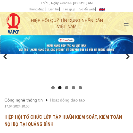
Thứ 6, Ngày 7/8/2026 [08:23:11] AM
Thông điệp
Liên hệ
Trợ giúp
Sơ đồ web
HIỆP HỘI QUỸ TÍN DỤNG NHÂN DÂN
VIỆT NAM
Công nghệ thông tin
Hoạt động đào tạo
17.04.2024 10:53
HIỆP HỘI TỔ CHỨC LỚP TẬP HUẤN KIỂM SOÁT, KIỂM TOÁN
NỘI BỘ TẠI QUẢNG BÌNH