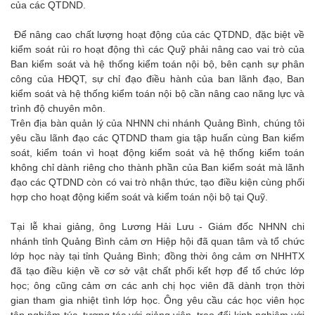
của các QTDND.
Để nâng cao chất lượng hoạt động của các QTDND, đặc biệt về
kiểm soát rủi ro hoạt động thì các Quỹ phải nâng cao vai trò của
Ban kiểm soát và hệ thống kiểm toán nội bộ, bên cạnh sự phân
công của HĐQT, sự chỉ đạo điều hành của ban lãnh đạo, Ban
kiểm soát và hệ thống kiểm toán nội bộ cần nâng cao năng lực và
trình độ chuyên môn.
Trên địa bàn quản lý của NHNN chi nhánh Quảng Bình, chúng tôi
yêu cầu lãnh đạo các QTDND tham gia tập huấn cùng Ban kiểm
soát, kiểm toán vì hoạt động kiểm soát và hệ thống kiểm toán
không chỉ dành riêng cho thành phần của Ban kiểm soát mà lãnh
đạo các QTDND còn có vai trò nhận thức, tạo điều kiện cùng phối
hợp cho hoạt động kiểm soát và kiểm toán nội bộ tại Quỹ.
Tại lễ khai giảng, ông Lương Hải Lưu - Giám đốc NHNN chi
nhánh tỉnh Quảng Bình cảm ơn Hiệp hội đã quan tâm và tổ chức
lớp học này tại tỉnh Quảng Bình; đồng thời ông cảm ơn NHHTX
đã tạo điều kiện về cơ sở vật chất phối kết hợp để tổ chức lớp
học; ông cũng cảm ơn các anh chị học viên đã dành trọn thời
gian tham gia nhiệt tình lớp học. Ông yêu cầu các học viên học
tập nghiêm túc, tương tác với giảng viên, trao đổi kinh nghiệm với