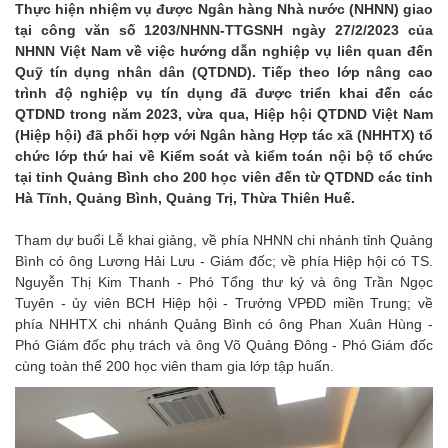
Thực hiện nhiệm vụ được Ngân hàng Nhà nước (NHNN) giao
tại công văn số 1203/NHNN-TTGSNH ngày 27/2/2023 của
NHNN Việt Nam về việc hướng dẫn nghiệp vụ liên quan đến
Quỹ tín dụng nhân dân (QTDND). Tiếp theo lớp nâng cao
trình độ nghiệp vụ tín dụng đã được triển khai đến các
QTDND trong năm 2023, vừa qua, Hiệp hội QTDND Việt Nam
(Hiệp hội) đã phối hợp với Ngân hàng Hợp tác xã (NHHTX) tổ
chức lớp thứ hai về Kiểm soát và kiểm toán nội bộ tổ chức
tại tỉnh Quảng Bình cho 200 học viên đến từ QTDND các tỉnh
Hà Tĩnh, Quảng Bình, Quảng Trị, Thừa Thiên Huế.
Tham dự buổi Lễ khai giảng, về phía NHNN chi nhánh tỉnh Quảng
Bình có ông Lương Hải Lưu - Giám đốc; về phía Hiệp hội có TS.
Nguyễn Thị Kim Thanh - Phó Tổng thư ký và ông Trần Ngọc
Tuyên - ủy viên BCH Hiệp hội - Trưởng VPĐD miền Trung; về
phía NHHTX chi nhánh Quảng Bình có ông Phan Xuân Hùng -
Phó Giám đốc phụ trách và ông Võ Quảng Đông - Phó Giám đốc
cùng toàn thể 200 học viên tham gia lớp tập huấn.