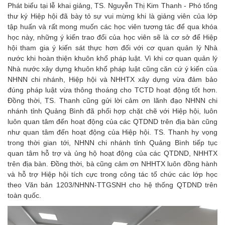
Phát biểu tại lễ khai giảng, TS. Nguyễn Thị Kim Thanh - Phó tổng
thư ký Hiệp hội đã bày tỏ sự vui mừng khi là giảng viên của lớp
tập huấn và rất mong muốn các học viên tương tác để qua khóa
học này, những ý kiến trao đổi của học viên sẽ là cơ sở để Hiệp
hội tham gia ý kiến sát thực hơn đối với cơ quan quản lý Nhà
nước khi hoàn thiện khuôn khổ pháp luật. Vì khi cơ quan quản lý
Nhà nước xây dựng khuôn khổ pháp luật cũng căn cứ ý kiến của
NHNN chi nhánh, Hiệp hội và NHHTX xây dựng vừa đảm bảo
đúng pháp luật vừa thông thoáng cho TCTD hoạt động tốt hơn.
Đồng thời, TS. Thanh cũng gửi lời cảm ơn lãnh đạo NHNN chi
nhánh tỉnh Quảng Bình đã phối hợp chặt chẽ với Hiệp hội, luôn
luôn quan tâm đến hoạt động của các QTDND trên địa bàn cũng
như quan tâm đến hoạt động của Hiệp hội. TS. Thanh hy vọng
trong thời gian tới, NHNN chi nhánh tỉnh Quảng Bình tiếp tục
quan tâm hỗ trợ và ủng hộ hoạt động của các QTDND, NHHTX
trên địa bàn. Đồng thời, bà cũng cảm ơn NHHTX luôn đồng hành
và hỗ trợ Hiệp hội tích cực trong công tác tổ chức các lớp học
theo Văn bản 1203/NHNN-TTGSNH cho hệ thống QTDND trên
toàn quốc.