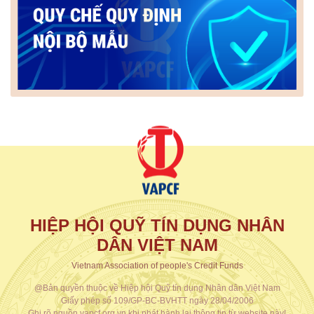
HIỆP HỘI QUỸ TÍN DỤNG NHÂN
DÂN VIỆT NAM
Vietnam Association of people's Credit Funds
@Bản quyền thuộc về Hiệp hội Quỹ tín dụng Nhân dân Việt Nam
Giấy phép số 109/GP-BC-BVHTT ngày 28/04/2006
Ghi rõ nguồn vapcf.org.vn khi phát hành lại thông tin từ website này!