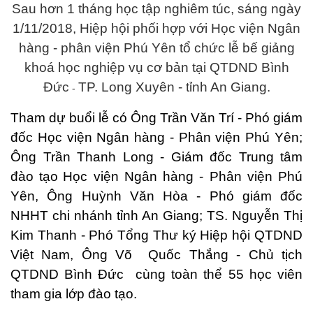
Sau hơn 1 tháng học tập nghiêm túc, sáng ngày
1/11/2018, Hiệp hội phối hợp với Học viện Ngân
hàng - phân viện Phú Yên tổ chức lễ bế giảng
khoá học nghiệp vụ cơ bản
tạ
i QTDND B
ình
Đức
TP. Long Xuyên - tỉnh
An Giang.
-
Tham dự buổi lễ có
Ông
Trần V
ăn Trí
- Phó giám
đốc Học viện Ngân hàng - Phân viện P
hú Yên
;
Ông Tr
ần Thanh Long - Giám đốc Trung tâm
đào tạo
Học viện Ngân hàng - Phân viện P
hú
Yên,
Ông Huỳnh Văn Hòa
- Phó giám đốc
NHHT chi nhánh tỉnh An Giang; TS. Nguyễn Thị
Kim Thanh - Phó Tổng Th
ư k
ý Hiệp hội QTDND
Việt Nam
,
Ô
ng V
õ
Qu
ốc
Th
ắng - Chủ tịch
QTDND Bình Đức
cùng toàn thể 55 học viên
tham gia l
ớp đào tạo.