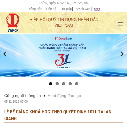
Thứ 5, Ngày 6/8/2026 [01:42:30] AM
Thông điệp
Liên hệ
Trợ giúp
Sơ đồ web
HIỆP HỘI QUỸ TÍN DỤNG NHÂN DÂN
VIỆT NAM
Công nghệ thông tin
Hoạt động đào tạo
05.11.2018 07:00
LỄ BẾ GIẢNG KHOÁ HỌC THEO QUYẾT ĐỊNH 1011 TẠI AN
GIANG