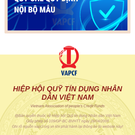
HIỆP HỘI QUỸ TÍN DỤNG NHÂN
DÂN VIỆT NAM
Vietnam Association of people's Credit Funds
@Bản quyền thuộc về Hiệp hội Quỹ tín dụng Nhân dân Việt Nam
Giấy phép số 109/GP-BC-BVHTT ngày 28/04/2006
Ghi rõ nguồn vapcf.org.vn khi phát hành lại thông tin từ website này!