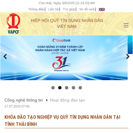
Chủ nhật, Ngày 9/8/2026 [11:24:34] AM
Thông điệp
Liên hệ
Trợ giúp
Sơ đồ web
HIỆP HỘI QUỸ TÍN DỤNG NHÂN DÂN
VIỆT NAM
Công nghệ thông tin
Hoạt động đào tạo
17.07.2020 07:00
KHÓA ĐÀO TẠO NGHIỆP VỤ QUỸ TÍN DỤNG NHÂN DÂN TẠI
TỈNH THÁI BÌNH