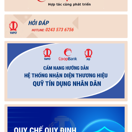
HỎI ĐÁP
0243 573 6756
HOTLINE: