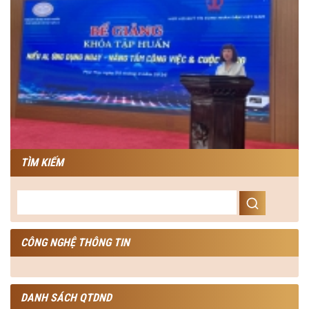
TÌM KIẾM
CÔNG NGHỆ THÔNG TIN
DANH SÁCH QTDND