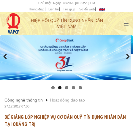
Chủ nhật, Ngày 9/8/2026 [01:33:21] PM
Thông điệp
Liên hệ
Trợ giúp
Sơ đồ web
HIỆP HỘI QUỸ TÍN DỤNG NHÂN DÂN
VIỆT NAM
Công nghệ thông tin
Hoạt động đào tạo
27.12.2017 07:00
BẾ GIẢNG LỚP NGHIỆP VỤ CƠ BẢN QUỸ TÍN DỤNG NHÂN DÂN
TẠI QUẢNG TRỊ