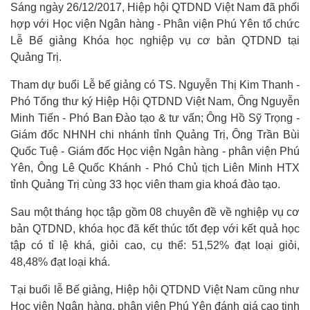
Sáng ngày 26/12/2017, Hiệp hội QTDND Việt Nam đã phối
hợp với Học viện Ngân hàng - Phân viện Phú Yên tổ chức
Lễ Bế giảng Khóa học nghiệp vụ cơ bản QTDND tại
Quảng Trị.
Tham dự buổi Lễ bế giảng có TS. Nguyễn Thị Kim Thanh -
Phó Tổng thư ký Hiệp Hội QTDND Việt Nam, Ông Nguyễn
Minh Tiến - Phó Ban Đào tạo & tư vấn; Ông Hồ Sỹ Trọng -
Giám đốc NHNH chi nhánh tỉnh Quảng Trị, Ông Trần Bùi
Quốc Tuệ - Giám đốc Học viện Ngân hàng - phân viện Phú
Yên, Ông Lê Quốc Khánh - Phó Chủ tịch Liên Minh HTX
tỉnh Quảng Trị cùng 33 học viên tham gia khoá đào tạo.
Sau một tháng học tập gồm 08 chuyên đề về nghiệp vụ cơ
bản QTDND, khóa học đã kết thúc tốt đẹp với kết quả học
tập có tỉ lệ khá, giỏi cao, cụ thể: 51,52% đạt loại giỏi,
48,48% đạt loại khá.
Tại buổi lễ Bế giảng, Hiệp hội QTDND Việt Nam cũng như
Học viện Ngân hàng, phân viện Phú Yên đánh giá cao tinh