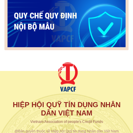
HIỆP HỘI QUỸ TÍN DỤNG NHÂN
DÂN VIỆT NAM
Vietnam Association of people's Credit Funds
@Bản quyền thuộc về Hiệp hội Quỹ tín dụng Nhân dân Việt Nam