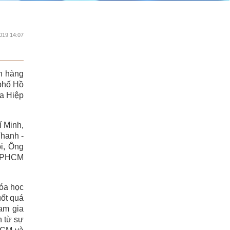
019 14:07
ân hàng
phố Hồ
ủa Hiệp
 Minh,
hanh -
i, Ông
 TPHCM
hóa học
uốt quá
ham gia
h từ sự