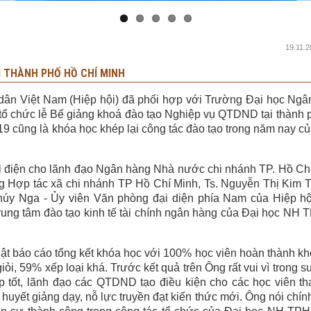
19.11.2
I THÀNH PHỐ HỒ CHÍ MINH
dân Việt Nam (Hiệp hội) đã phối hợp với Trường Đại học Ng
ổ chức lễ Bế giảng khoá đào tạo Nghiệp vụ QTDND tại thành 
19 cũng là khóa học khép lại công tác đào tạo trong năm nay c
i điện cho lãnh đạo Ngân hàng Nhà nước chi nhánh TP. Hồ Chí
Hợp tác xã chi nhánh TP Hồ Chí Minh, Ts. Nguyễn Thị Kim T
húy Nga - Ủy viên Văn phòng đại diện phía Nam của Hiệp hộ
rung tâm đào tạo kinh tế tài chính ngân hàng của Đại học NH
t báo cáo tổng kết khóa học với 100% học viên hoàn thành k
giỏi, 59% xếp loại khá. Trước kết quả trên Ông rất vui vì trong s
tập tốt, lãnh đạo các QTDND tạo điều kiện cho các học viên t
 huyết giảng dạy, nỗ lực truyền đạt kiến thức mới. Ông nói chín