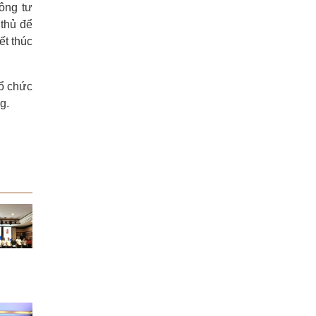
ông tư
thủ để
ết thúc
tổ chức
g.