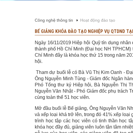
Công nghệ thông tin
Hoạt động đào tạo
BẾ GIẢNG KHÓA ĐÀO TẠO NGHIỆP VỤ QTDND TẠ
Ngày 16/11/2019 Hiệp hội Quỹ tín dụng nhân 
thành phố Hồ Chí Minh (Đại học NH TPHCM) t
Chí Minh đây là khóa học thứ 15 trong năm 20
hội.
Tham dự buổi lễ có Bà Vũ Thị Kim Oanh - Đạ
Ông Nguyễn Minh Tùng - Giám đốc Ngân hàng 
Phó Tổng thư ký Hiệp hội, Bà Nguyễn Thị T
Nguyễn Văn Nhật - Phó Giám đốc phụ trách T
cùng toàn thể 51 học viên.
Mở đầu buổi lễ Bế giảng, Ông Nguyễn Văn Nhậ
và xếp loại khá trở lên, trong đó 41% xếp loại 
trình học tập các học viên có tinh thần học 
khóa học đầy đủ, giảng viên luôn tận tâm nhiệt