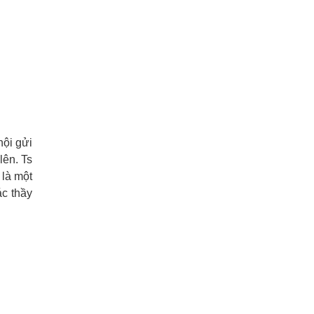
hội gửi
lên. Ts
 là một
ác thầy