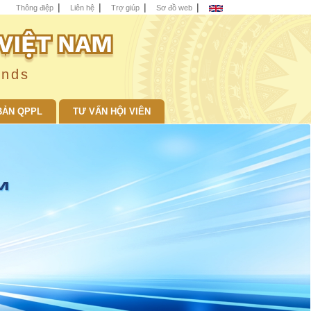
Thông điệp
Liên hệ
Trợ giúp
Sơ đồ web
unds
BẢN QPPL
TƯ VẤN HỘI VIÊN