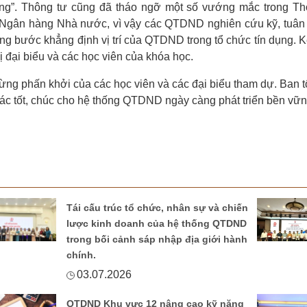
dụng”. Thông tư cũng đã tháo ngỡ một số vướng mắc trong Th
gân hàng Nhà nước, vì vậy các QTDND nghiên cứu kỹ, tuân 
 bước khẳng định vị trí của QTDND trong tổ chức tín dụng. K
vị đại biểu và các học viên của khóa học.
mừng phấn khởi của các học viên và các đại biểu tham dự. Ban 
tác tốt, chúc cho hệ thống QTDND ngày càng phát triển bền vữn
Tái cấu trúc tổ chức, nhân sự và chiến
lược kinh doanh của hệ thống QTDND
trong bối cảnh sáp nhập địa giới hành
chính.
03.07.2026
QTDND Khu vực 12 nâng cao kỹ năng