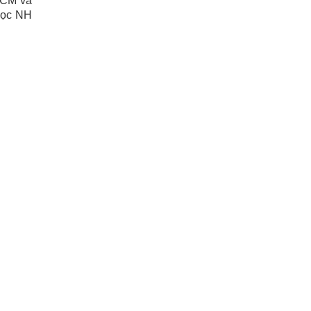
HCM và
 học NH