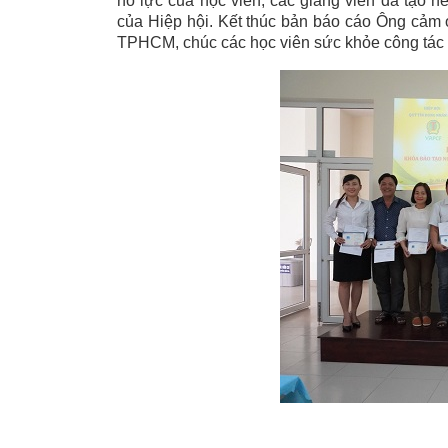
nỗ lực của học viên, các giảng viên đã tạo
của Hiệp hội. Kết thúc bản báo cáo Ông cảm 
TPHCM, chúc các học viên sức khỏe công tác t