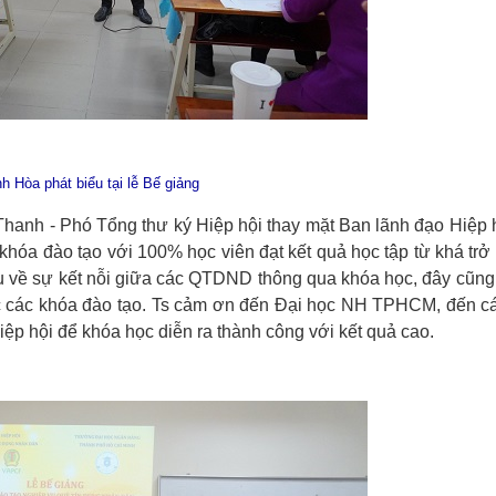
Hòa phát biểu tại lễ Bế giảng
 Thanh - Phó Tổng thư ký Hiệp hội thay mặt Ban lãnh đạo Hiệp 
khóa đào tạo với 100% học viên đạt kết quả học tập từ khá trở 
iểu về sự kết nỗi giữa các QTDND thông qua khóa học, đây cũng
ức các khóa đào tạo. Ts cảm ơn đến Đại học NH TPHCM, đến c
Hiệp hội để khóa học diễn ra thành công với kết quả cao.