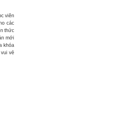
c viên
cho các
ến thức
bản mới
ia khóa
vui vẻ