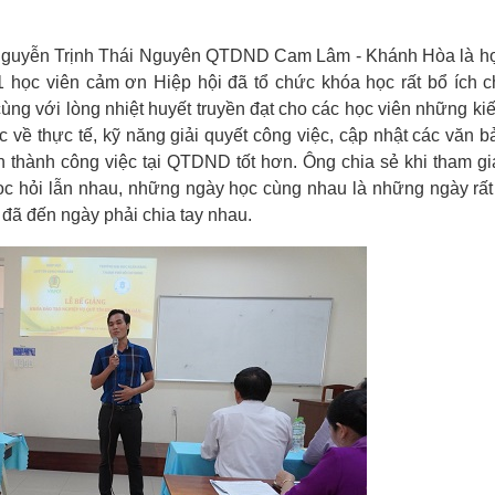
g Nguyễn Trịnh Thái Nguyên QTDND Cam Lâm - Khánh Hòa là họ
51 học viên cảm ơn Hiệp hội đã tổ chức khóa học rất bổ ích 
ng với lòng nhiệt huyết truyền đạt cho các học viên những ki
c về thực tế, kỹ năng giải quyết công việc, cập nhật các văn 
 thành công việc tại QTDND tốt hơn. Ông chia sẻ khi tham g
c hỏi lẫn nhau, những ngày học cùng nhau là những ngày rất 
 đã đến ngày phải chia tay nhau.