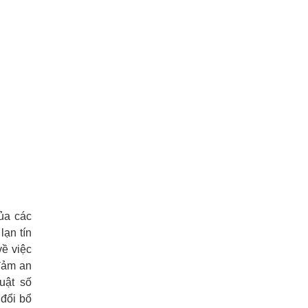
ủa các
ạn tín
ề việc
đảm an
uật số
 đổi bổ