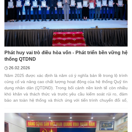
Phát huy vai trò điều hòa vốn - Phát triển bền vững hệ
thống QTDND
26.02.2026
Năm 2025 được xác định là năm có ý nghĩa bản lề trong lộ trình
củng cố và nâng cao chất lượng hoạt động của hệ thống Quỹ tín
dụng nhân dân (QTDND). Trong bối cảnh nền kinh tế còn nhiều
khó khăn và thách thức và trước yêu cầu kiểm soát rủi ro, đảm
bảo an toàn hệ thống và thích ứng với tiến trình chuyển đổi số,
vai trò điều hòa vốn của Ngân hàng Hợp tác xã Việt Nam (Co-
opBank) càng được khẳng định rõ nét. Hoạt động điều hòa vốn
trong năm 2025 không chỉ đáp ứng nhu cầu trước mắt mà còn
tạo nền tảng vững chắc cho sự phát triển ổn định, bền vững của
hệ thống QTDND trong năm 2026 và các năm tiếp theo.