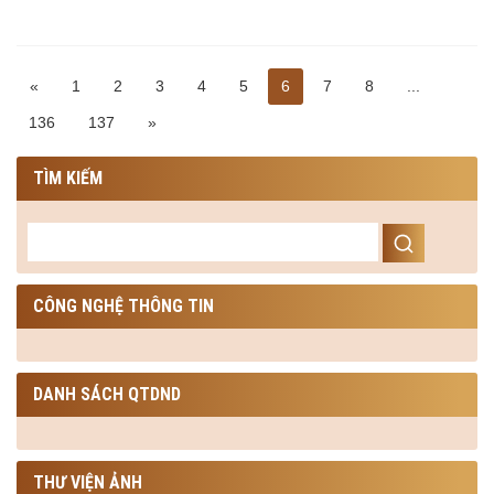
«
1
2
3
4
5
6
7
8
...
136
137
»
TÌM KIẾM
CÔNG NGHỆ THÔNG TIN
DANH SÁCH QTDND
THƯ VIỆN ẢNH