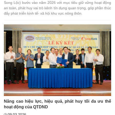
Song Lộc) bước vào năm 2026 với mục tiêu giữ vững hoạt động
an toàn, phát huy vai trò kênh tín dụng quan trọng, góp phần thúc
đẩy phát triển kinh tế- xã hội khu vực nông thôn.
Nâng cao hiệu lực, hiệu quả, phát huy tối đa ưu thế
hoạt động của QTDND
09.03.2026