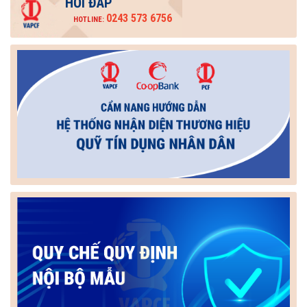
HỎI ĐÁP
0243 573 6756
HOTLINE: