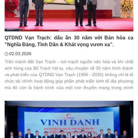
QTDND Vạn Trạch: dấu ấn 30 năm với Bản hòa ca
"Nghĩa Đảng, Tình Dân & Khát vọng vươn xa”.
02.03.2026
Trên mảnh đất Vạn Trạch - nơi mạch nguồn văn hóa và khí chất
anh hùng của Bố Trạch hội tụ, câu chuyện về 30 năm hình thành
và phát triển của QTDND Vạn Trạch (1996 - 2026) không chỉ là tổ
chức tài chính hoạt động góp phần phát triển kinh tế địa phương
mà đó còn là hành trình của một con thuyền mang trong mình
khát vọng vươn lên, được hun đúc từ "Nghĩa Đảng - Tình Dân" và
cốt cách kiên cường của con người miền Trung nắng gió.