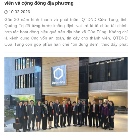
viên và cộng đồng địa phương
10.02.2026
Gần 30 năm hình thành và phát triển, QTDND Cửa Tùng, tỉnh
Quảng Trị đã từng bước khẳng định vai trò là tổ chức tài chính
hợp tác hoạt động hiệu quả trên địa bàn xã Cửa Tùng. Không chỉ
là kênh cung ứng vốn an toàn, tin cậy cho thành viên, QTDND
Cửa Tùng còn góp phần hạn chế “tín dụng đen”, thúc đẩy phát
triển kinh tế và bảo đảm an sinh xã hội tại địa phương.