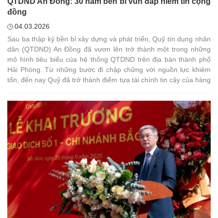
QTDND An Đồng: 30 năm bền bỉ vun đắp niềm tin cộng
đồng
04.03.2026
Sau ba thập kỷ bền bỉ xây dựng và phát triển, Quỹ tín dụng nhân
dân (QTDND) An Đồng đã vươn lên trở thành một trong những
mô hình tiêu biểu của hệ thống QTDND trên địa bàn thành phố
Hải Phòng. Từ những bước đi chập chững với nguồn lực khiêm
tốn, đến nay Quỹ đã trở thành điểm tựa tài chính tin cậy của hàng
nghìn lượt thành viên, đóng góp thiết thực cho phát triển kinh tế -
xã hội địa phương.