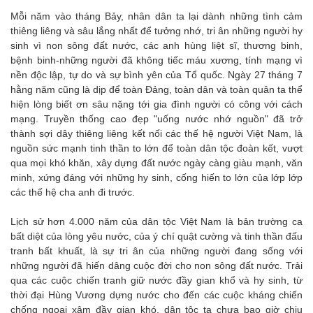
Mỗi năm vào tháng Bảy, nhân dân ta lại dành những tình cảm
thiêng liêng và sâu lắng nhất để tưởng nhớ, tri ân những người hy
sinh vì non sông đất nước, các anh hùng liệt sĩ, thương binh,
bệnh binh-những người đã không tiếc máu xương, tính mạng vì
nền độc lập, tự do và sự bình yên của Tổ quốc. Ngày 27 tháng 7
hằng năm cũng là dịp để toàn Đảng, toàn dân và toàn quân ta thể
hiện lòng biết ơn sâu nặng tới gia đình người có công với cách
mạng. Truyền thống cao đẹp "uống nước nhớ nguồn" đã trở
thành sợi dây thiêng liêng kết nối các thế hệ người Việt Nam, là
nguồn sức mạnh tinh thần to lớn để toàn dân tộc đoàn kết, vượt
qua mọi khó khăn, xây dựng đất nước ngày càng giàu mạnh, văn
minh, xứng đáng với những hy sinh, cống hiến to lớn của lớp lớp
các thế hệ cha anh đi trước.
Lịch sử hơn 4.000 năm của dân tộc Việt Nam là bản trường ca
bất diệt của lòng yêu nước, của ý chí quật cường và tinh thần đấu
tranh bất khuất, là sự tri ân của những người đang sống với
những người đã hiến dâng cuộc đời cho non sông đất nước. Trải
qua các cuộc chiến tranh giữ nước đầy gian khổ và hy sinh, từ
thời đại Hùng Vương dựng nước cho đến các cuộc kháng chiến
chống ngoại xâm đầy gian khó, dân tộc ta chưa bao giờ chịu