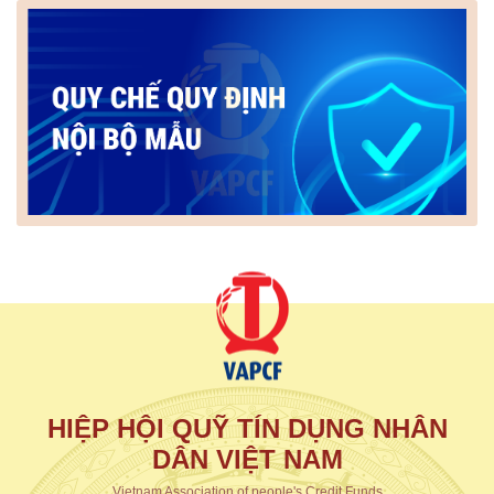
HIỆP HỘI QUỸ TÍN DỤNG NHÂN
DÂN VIỆT NAM
Vietnam Association of people's Credit Funds