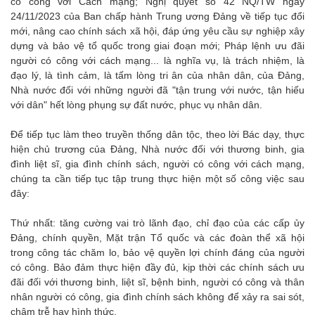
có công với Cách mạng; Nghị quyết số 42 NQ/TW ngày
24/11/2023 của Ban chấp hành Trung ương Đảng về tiếp tục đổi
mới, nâng cao chính sách xã hội, đáp ứng yêu cầu sự nghiệp xây
dựng và bảo vệ tổ quốc trong giai đoạn mới; Pháp lệnh ưu đãi
người có công với cách mạng... là nghĩa vụ, là trách nhiệm, là
đạo lý, là tình cảm, là tấm lòng tri ân của nhân dân, của Đảng,
Nhà nước đối với những người đã "tận trung với nước, tận hiếu
với dân" hết lòng phụng sự đất nước, phục vụ nhân dân.
Để tiếp tục làm theo truyền thống dân tộc, theo lời Bác dạy, thực
hiện chủ trương của Đảng, Nhà nước đối với thương binh, gia
đình liệt sĩ, gia đình chính sách, người có công với cách mạng,
chúng ta cần tiếp tục tập trung thực hiện một số công việc sau
đây:
Thứ nhất: tăng cường vai trò lãnh đạo, chỉ đạo của các cấp ủy
Đảng, chính quyền, Mặt trận Tổ quốc và các đoàn thể xã hội
trong công tác chăm lo, bảo vệ quyền lợi chính đáng của người
có công. Bảo đảm thực hiện đầy đủ, kịp thời các chính sách ưu
đãi đối với thương binh, liệt sĩ, bệnh binh, người có công và thân
nhân người có công, gia đình chính sách không để xảy ra sai sót,
chậm trễ hay hình thức.