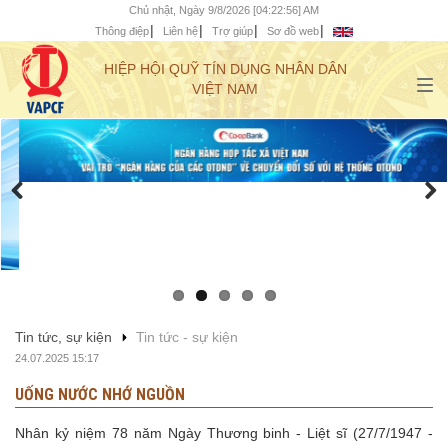
Chủ nhật, Ngày 9/8/2026 [04:22:57] AM
Thông điệp
Liên hệ
Trợ giúp
Sơ đồ web
HIỆP HỘI QUỸ TÍN DỤNG NHÂN DÂN
VIỆT NAM
Tin tức, sự kiện
Tin tức - sự kiện
24.07.2025 15:17
UỐNG NƯỚC NHỚ NGUỒN
Nhân kỷ niệm 78 năm Ngày Thương binh - Liệt sĩ (27/7/1947 -