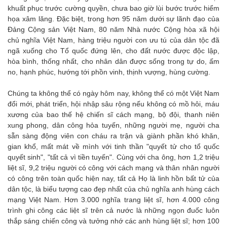
khuất phục trước cường quyền, chưa bao giờ lùi bước trước hiểm
họa xâm lăng. Đặc biệt, trong hơn 95 năm dưới sự lãnh đạo của
Đảng Cộng sản Việt Nam, 80 năm Nhà nước Cộng hòa xã hội
chủ nghĩa Việt Nam, hàng triệu người con ưu tú của dân tộc đã
ngã xuống cho Tổ quốc đứng lên, cho đất nước được độc lập,
hòa bình, thống nhất, cho nhân dân được sống trong tự do, ấm
no, hạnh phúc, hướng tới phồn vinh, thịnh vượng, hùng cường.
Chúng ta không thể có ngày hôm nay, không thể có một Việt Nam
đổi mới, phát triển, hội nhập sâu rộng nếu không có mồ hôi, máu
xương của bao thế hệ chiến sĩ cách mạng, bộ đội, thanh niên
xung phong, dân công hỏa tuyến, những người mẹ, người cha
sẵn sàng động viên con cháu ra trận và giành phần khó khăn,
gian khổ, mất mát về mình với tinh thần "quyết tử cho tổ quốc
quyết sinh", "tất cả vì tiền tuyến". Cùng với cha ông, hơn 1,2 triệu
liệt sĩ, 9,2 triệu người có công với cách mạng và thân nhân người
có công trên toàn quốc hiện nay, tất cả Họ là linh hồn bất tử của
dân tộc, là biểu tượng cao đẹp nhất của chủ nghĩa anh hùng cách
mạng Việt Nam. Hơn 3.000 nghĩa trang liệt sĩ, hơn 4.000 công
trình ghi công các liệt sĩ trên cả nước là những ngọn đuốc luôn
thắp sáng chiến công và tưởng nhớ các anh hùng liệt sĩ; hơn 100