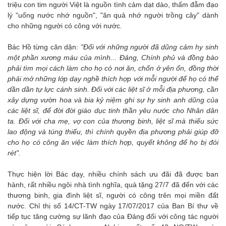
triệu con tim người Việt là nguồn tình cảm dạt dào, thấm đẫm đạo
lý "uống nước nhớ nguồn", "ăn quả nhớ người trồng cây" dành
cho những người có công với nước.
Bác Hồ từng căn dặn:
"Đối với những người đã dũng cảm hy sinh
một phần xương máu của mình... Đảng, Chính phủ và đồng bào
phải tìm mọi cách làm cho họ có nơi ăn, chốn ở yên ổn, đồng thời
phải mở những lớp dạy nghề thích hợp với mỗi người để họ có thể
dần dần tự lực cánh sinh. Đối với các liệt sĩ ở mỗi địa phương, cần
xây dựng vườn hoa và bia kỷ niệm ghi sự hy sinh anh dũng của
các liệt sĩ, để đời đời giáo dục tinh thần yêu nước cho Nhân dân
ta. Đối với cha mẹ, vợ con của thương binh, liệt sĩ mà thiếu sức
lao động và túng thiếu, thì chính quyền địa phương phải giúp đỡ
cho họ có công ăn việc làm thích hợp, quyết không để họ bị đói
rét".
Thực hiện lời Bác dạy, nhiều chính sách ưu đãi đã được ban
hành, rất nhiều ngôi nhà tình nghĩa, quà tặng 27/7 đã đến với các
thương binh, gia đình liệt sĩ, người có công trên mọi miền đất
nước. Chỉ thị số 14/CT-TW ngày 17/07/2017 của Ban Bí thư về
tiếp tục tăng cường sự lãnh đạo của Đảng đối với công tác người