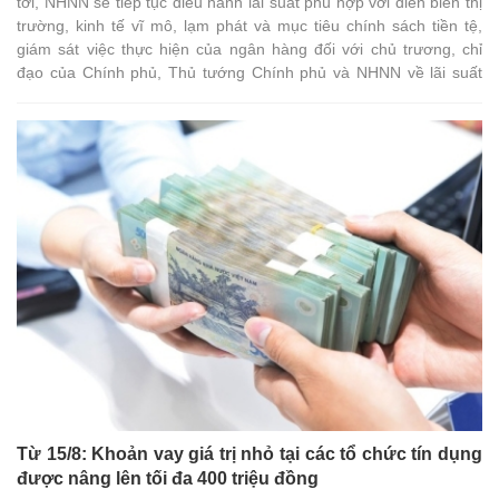
tới, NHNN sẽ tiếp tục điều hành lãi suất phù hợp với diễn biến thị
trường, kinh tế vĩ mô, lạm phát và mục tiêu chính sách tiền tệ,
giám sát việc thực hiện của ngân hàng đối với chủ trương, chỉ
đạo của Chính phủ, Thủ tướng Chính phủ và NHNN về lãi suất
tiền gửi và cho vay.
Từ 15/8: Khoản vay giá trị nhỏ tại các tổ chức tín dụng
được nâng lên tối đa 400 triệu đồng