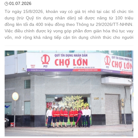
01.07.2026
Từ ngày 15/8/2026, khoản vay có giá trị nhỏ tại các tổ chức tín
dụng (trừ Quỹ tín dụng nhân dân) sẽ được nâng từ 100 triệu
đồng lên tối đa 400 triệu đồng theo Thông tư 29/2026/TT-NHNN.
Việc điều chỉnh được kỳ vọng góp phần đơn giản hóa thủ tục vay
vốn, mở rộng khả năng tiếp cận tín dụng chính thức cho người
dân, hộ kinh doanh và doanh nghiệp siêu nhỏ, đồng thời tạo dư
địa phát triển tín dụng bán lẻ và cho vay số.