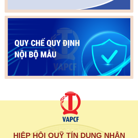
HIỆP HỘI QUỸ TÍN DỤNG NHÂN