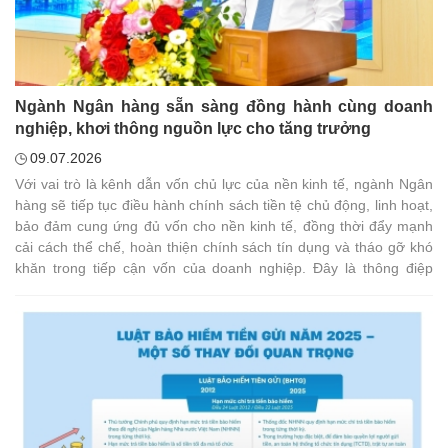
Ngành Ngân hàng sẵn sàng đồng hành cùng doanh
nghiệp, khơi thông nguồn lực cho tăng trưởng
09.07.2026
Với vai trò là kênh dẫn vốn chủ lực của nền kinh tế, ngành Ngân
hàng sẽ tiếp tục điều hành chính sách tiền tệ chủ động, linh hoạt,
bảo đảm cung ứng đủ vốn cho nền kinh tế, đồng thời đẩy mạnh
cải cách thể chế, hoàn thiện chính sách tín dụng và tháo gỡ khó
khăn trong tiếp cận vốn của doanh nghiệp. Đây là thông điệp
được Phó Thống đốc Ngân hàng Nhà nước Nguyễn Ngọc Cảnh
nhấn mạnh tại Hội thảo "Tăng trưởng hai con số - Động lực từ
doanh nghiệp" do Báo Nhân Dân và Liên đoàn Thương mại và
Công nghiệp Việt Nam (VCCI) tổ chức sáng 8/7.