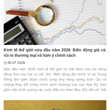
Kinh tế thế giới nửa đầu năm 2026: Biến động giá cả,
rủi ro thương mại và hàm ý chính sách
30.07.2026
Nửa đầu năm 2026, kinh tế thế giới và Việt Nam chịu tác động
đồng thời của hai cú sốc lớn: Biến động địa chính trị tại Trung
Đông làm gián đoạn chuỗi cung ứng năng lượng toàn cầu và
những thay đổi trong chính sách thương mại của Hoa Kỳ, bao
gồm việc khởi xướng các cuộc điều tra theo Mục 301 đối với Việt
Nam. Các diễn biến này đã tạo áp lực đáng kể lên giá năng
lượng, lạm phát, chi phí sản xuất, hoạt động xuất nhập khẩu và
ổn định kinh tế vĩ mô. Trên cơ sở phân tích các diễn biến quốc tế