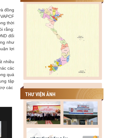
và đồng
D-VAPCF
ng thời
ói rằng:
DND đối
ũng như
uận lợi
t nhiều
thác các
ong quá
ung tập
trợ các
THƯ VIỆN ẢNH