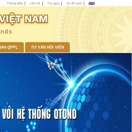
Thông điệp
Liên hệ
Trợ giúp
Sơ đồ web
unds
BẢN QPPL
TƯ VẤN HỘI VIÊN