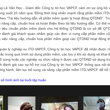
, ông Lê Văn Học - Giám đốc Công ty tin học VAPCF cảm ơn sự ủng hộ 
rong suốt 10 năm qua. Đồng thời ông nhấn mạnh rằng phần mềm IT
 theo “Tài liệu hướng dẫn về phần mềm quản lý hoạt động QTDND”. Tro
g nâng cấp, chuẩn hóa và hoàn thiện theo tài liệu hướng dẫn. Có thể n
đẫn tiêu chuẩn phần mềm dành cho hệ thống QTDND là cơ sở để QT
sự đánh giá khách quan nhằm giúp các đơn vị cung cấp phần mềm c
ng việc nâng cấp, chuẩn hóa phần mềm giúp các QTDND hoạt động th
 quản lý nghiệp vụ ITD-VAPCF, Công ty tin học VAPCF đã nhận được rấ
mắc trong quá trình sử dụng phần mềm, các lưu ý khi sử dụng và khai 
bổ sung hoặc các nghiệp vụ chức năng ít được các QTDND sử dụng tr
nh đánh giá cao sự hỗ trợ của Công ty tin học VAPCF thông qua nội d
ồng hành, liên tục bổ sung và nâng cấp phần mềm ITD-VAPCF để hỗ 
 số hình ảnh tại buổi tập huấn