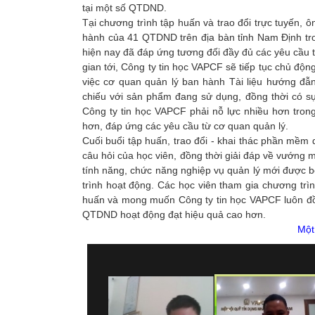
tại một số QTDND.
Tại chương trình tập huấn và trao đổi trực tuyến
hành của 41 QTDND trên địa bàn tỉnh Nam Định t
hiện nay đã đáp ứng tương đối đầy đủ các yêu cầu
gian tới, Công ty tin học VAPCF sẽ tiếp tục chủ độn
việc cơ quan quản lý ban hành Tài liệu hướng 
chiếu với sản phẩm đang sử dụng, đồng thời có 
Công ty tin học VAPCF phải nỗ lực nhiều hơn tro
hơn, đáp ứng các yêu cầu từ cơ quan quản lý.
Cuối buổi tập huấn, trao đổi - khai thác phần mềm
câu hỏi của học viên, đồng thời giải đáp về vướng 
tính năng, chức năng nghiệp vụ quản lý mới được 
trình hoạt động. Các học viên tham gia chương trì
huấn và mong muốn Công ty tin học VAPCF luôn đ
QTDND hoạt động đạt hiệu quả cao hơn.
Một