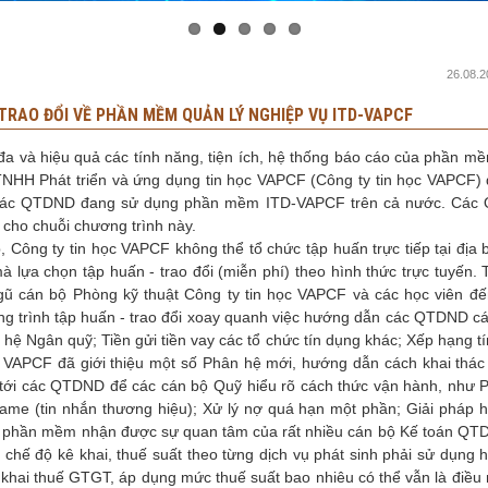
26.08.2
RAO ĐỔI VỀ PHẦN MỀM QUẢN LÝ NGHIỆP VỤ ITD-VAPCF
đa và hiệu quả các tính năng, tiện ích, hệ thống báo cáo của phần m
TNHH Phát triển và ứng dụng tin học VAPCF (Công ty tin học VAPCF) 
ho các QTDND đang sử dụng phần mềm ITD-VAPCF trên cả nước. Cá
n cho chuỗi chương trình này.
, Công ty tin học VAPCF không thể tổ chức tập huấn trực tiếp tại địa 
ựa chọn tập huấn - trao đổi (miễn phí) theo hình thức trực tuyến. T
gũ cán bộ Phòng kỹ thuật Công ty tin học VAPCF và các học viên đế
g trình tập huấn - trao đổi xoay quanh việc hướng dẫn các QTDND cá
 hệ Ngân quỹ; Tiền gửi tiền vay các tổ chức tín dụng khác; Xếp hạng t
VAPCF đã giới thiệu một số Phân hệ mới, hướng dẫn cách khai thác
 tới các QTDND để các cán bộ Quỹ hiểu rõ cách thức vận hành, như 
ame (tin nhắn thương hiệu); Xử lý nợ quá hạn một phần; Giải pháp 
trên phần mềm nhận được sự quan tâm của rất nhiều cán bộ Kế toán QT
 chế độ kê khai, thuế suất theo từng dịch vụ phát sinh phải sử dụng 
ê khai thuế GTGT, áp dụng mức thuế suất bao nhiêu có thể vẫn là điều