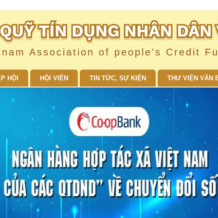
tnam Association of people's Credit F
ỆP HỘI
HỘI VIÊN
TIN TỨC, SỰ KIỆN
THƯ VIỆN VĂN 