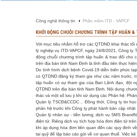
Công nghệ thông tin
Phần mềm ITD - VAPCF
KHỞI ĐỘNG CHUỖI CHƯƠNG TRÌNH TẬP HUẤN & T
Với mục tiêu nhằm hỗ trợ các QTDND khai thác tối 
lý nghiệp vụ ITD-VAPCF, ngày 24/8/2021, Công ty 
động chuỗi chương trình tập huấn & trao đổi c
trên địa bàn tỉnh Nam Định là tỉnh đầu tiên thực hiệ
Do tình hình dịch bệnh Covid-19 diễn biến phức tạp
có QTDND đăng ký tham gia như các năm trước, mà l
tập huấn có sự tham gia của Ban Lãnh đạo, đội n
QTDND trên địa bàn tỉnh Nam Định. Nội dung chươn
thác và một số lưu ý khi sử dụng các Phân hệ: Phân
Quản lý TSCĐ&CCDC… Đồng thời, Công ty tin học 
phân hệ trước khi Công ty phát hành bản cập nhật
Quản lý nhân sự - tiền lương; dịch vụ SMS BrandN
điện tử. Riêng dịch vụ tích hợp hóa đơn điện tử 
khi áp dụng hóa đơn liên quan đến các quy định về
tại quỹ để lập báo cáo gửi về cơ quan thuế. Việc k