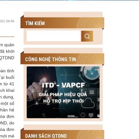
021 09:46
TÌM KIẾM
ềm quản
đã khởi
c QTDND
CÔNG NGHỆ THÔNG TIN
bàn tỉnh
ại buổi
n từ 41
ch khai
ín dụng,
 một số
Phân hệ
hóa đơn
DND, do
hóa đơn
DANH SÁCH QTDND
 mới mẻ