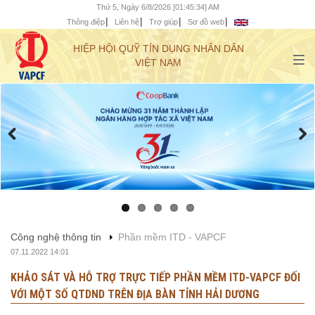
Thứ 5, Ngày 6/8/2026 [01:45:35] AM
Thông điệp
Liên hệ
Trợ giúp
Sơ đồ web
HIỆP HỘI QUỸ TÍN DỤNG NHÂN DÂN
VIỆT NAM
Công nghệ thông tin
Phần mềm ITD - VAPCF
07.11.2022 14:01
KHẢO SÁT VÀ HỖ TRỢ TRỰC TIẾP PHẦN MỀM ITD-VAPCF ĐỐI
VỚI MỘT SỐ QTDND TRÊN ĐỊA BÀN TỈNH HẢI DƯƠNG