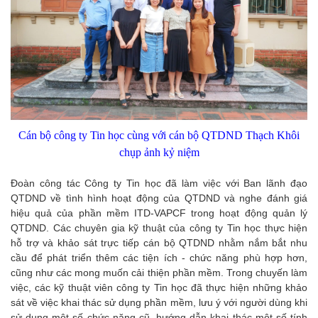
Cán bộ công ty Tin học cùng với cán bộ QTDND Thạch Khôi
chụp ảnh kỷ niệm
Đoàn công tác Công ty Tin học đã làm việc với Ban lãnh đạo
QTDND về tình hình hoạt động của QTDND và nghe đánh giá
hiệu quả của phần mềm ITD-VAPCF trong hoạt động quản lý
QTDND. Các chuyên gia kỹ thuật của công ty Tin học thực hiện
hỗ trợ và khảo sát trực tiếp cán bộ QTDND nhằm nắm bắt nhu
cầu để phát triển thêm các tiện ích - chức năng phù hợp hơn,
cũng như các mong muốn cải thiện phần mềm. Trong chuyến làm
việc, các kỹ thuật viên công ty Tin học đã thực hiện những khảo
sát về việc khai thác sử dụng phần mềm, lưu ý với người dùng khi
sử dụng một số chức năng cũ, hướng dẫn khai thác một số tính