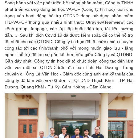
Song hành với việc phát triển hệ thống phần mềm, Công ty TNHH
phát triển và ứng dụng tin học VAPCF (Công ty tin học) luôn chú
trọng vào hoạt động hỗ trợ QTDND đang sử dụng phần mềm
ITD-VAPCF thông qua nhiều hình thức: Utraview/Teamview; các
kênh group, fanpage, các lớp tập huấn đào tạo, tài liệu hướng
dẫn, … Sau khi dịch Covid 19 đã được kiểm soát, để có thể hỗ trợ
tốt nhất cho các QTDND, Công ty tin học đã tổ chức nhiều chuyến
công tác tới các tỉnh/thành phố với mong muốn giao lưu - lắng
nghe - hỗ trợ để tạo sự gắn kết hơn nữa giữa Công ty và QTDND.
Gần đây nhất, Công ty tin học đã tổ chức đoàn công tác đến làm
việc với một số QTDND trên địa bàn tỉnh Hải Dương. Trong
chuyến đi, Ông Lê Văn Học - Giám đốc cùng anh em kỹ thuật của
công ty đã làm việc với 03 đơn vị: QTDND Thạch Khôi – TP. Hải
Dương, Quang Khải - Tứ Kỳ, Cẩm Hoàng - Cẩm Giàng.