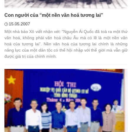
Con người của “một nền văn hoá tương lai”
15.05.2007
Một nhà báo Xô viết nhận xét: "Nguyễn Ái Quốc đã toả ra một thứ
văn hoá, không phải văn hoá châu Âu mà có lẽ là một nền văn
hoá của tương lai”. Nền văn hoá của tương lai chính là những
năng lực của một dân tộc có thể hội nhập với thế giới mà vẫn giữ
được giá trị của chính mình.