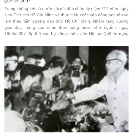
25.05.2007
Trong không khí cả nước sôi nổi đón chào kỷ niệm 117 năm ngày
sinh Chủ tịch Hồ Chí Minh và thực hiện cuộc vận động học tập và
làm theo tấm gương đạo đức Hồ Chí Minh. Nhằm tăng cường
giáo dục, nâng cao nhận thức uống nước nhớ nguồn, ngày
19/05/2007 tập thể cán bộ công nhân viên Hội sở Quỹ tín dụng
TW và Hiệp hội QTDND Việt Nam đã tổ chức chuyến “Hành trình
về nguồn” thăm lại chiến khu cách mạng Tân Trào – Tuyên
Quang và chiến khu kháng chiến Định Hoá - Thái Nguyên năm
xưa.