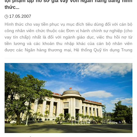
tội phạm lập hồ sơ giả vay vốn Ngân hàng bằng hình
thức...
17.05.2007
Hình thức cho vay tiền phục vụ mục đích tiêu dùng đối với cán bộ
công nhân viên chức thuộc các Đơn vị hành chính sự nghiệp (cho
vay tín chấp) nhất là đối với ngành giáo dục, việc thu hồi nợ từ
tiền lương và các khoản thu nhập khác của cán bộ nhân viên
được các Ngân hàng thương mại, Hệ thống Quỹ tín dụng Trung
ương và Hệ thống Quỹ tín dụng nhân dân cơ sở thực hiện cho
vay theo chủ trương của Ngân hàng Nhà nước là rất thiết thực.