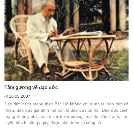
Tấm gương về đạo đức
18.05.2007
Ðạo đức cách mạng theo Bác Hồ không chỉ dừng lại đạo đức cá
nhân, đạo đức gia đình mà còn là đạo đức xã hội. Ðạo đức cách
mạng không phải từ trên trời rơi xuống, mà do đấu tranh, rèn
luyện bền bỉ hằng ngày, được phát triển và củng cố.