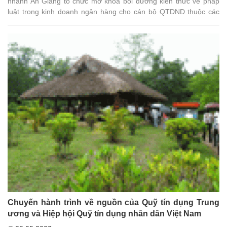
nhánh An Giang tổ chức mở khoá bồi dưỡng kiến thức về pháp
luật trong kinh doanh ngân hàng cho cán bộ QTDND thuộc các
tỉnh An Giang, Đồng Tháp, Trà Vinh, Vĩnh Long, Sóc Trăng, Bạc
Liêu, Cà Mau, Cần Thơ, Hậu Giang và Kiên Giang.
Chuyến hành trình về nguồn của Quỹ tín dụng Trung
ương và Hiệp hội Quỹ tín dụng nhân dân Việt Nam