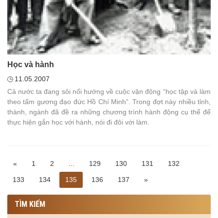
Học và hành
11.05.2007
Cả nước ta đang sôi nổi hướng về cuộc vận động “học tập và làm
theo tấm gương đạo đức Hồ Chí Minh”. Trong đợt này nhiều tỉnh,
thành, ngành đã đề ra những chương trình hành động cụ thể để
thực hiện gắn học với hành, nói đi đôi với làm.
«
1
2
...
129
130
131
132
133
134
135
136
137
»
TÌM KIẾM