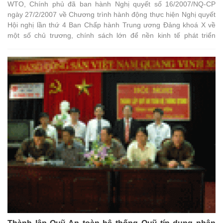
WTO, Chính phủ đã ban hành Nghị quyết số 16/2007/NQ-CP
ngày 27/2/2007 về Chương trình hành động thực hiện Nghị quyết
Hội nghị lần thứ 4 Ban Chấp hành Trung ương Đảng khoá X về
một số chủ trương, chính sách lớn để nền kinh tế phát triển
nhanh và bền vững khi Việt nam là thành viên của WTO.