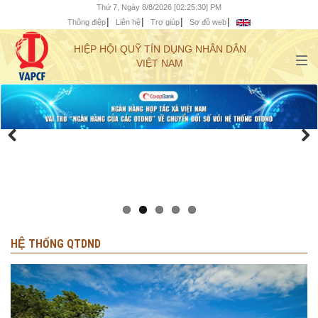
Thứ 7, Ngày 8/8/2026 [02:25:32] PM
Thông điệp
Liên hệ
Trợ giúp
Sơ đồ web
HIỆP HỘI QUỸ TÍN DỤNG NHÂN DÂN
VIỆT NAM
HỆ THỐNG QTDND