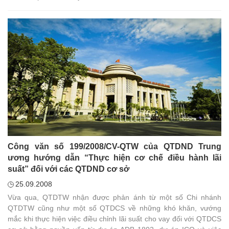
Công văn số 199/2008/CV-QTW của QTDND Trung
ương hướng dẫn “Thực hiện cơ chế điều hành lãi
suất” đối với các QTDND cơ sở
25.09.2008
Vừa qua, QTDTW nhận được phản ánh từ một số Chi nhánh
QTDTW cũng như một số QTDCS về những khó khăn, vướng
mắc khi thực hiện việc điều chỉnh lãi suất cho vay đối với QTDCS