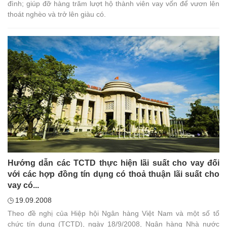
đình; giúp đỡ hàng trăm lượt hộ thành viên vay vốn để vươn lên
thoát nghèo và trở lên giàu có.
Hướng dẫn các TCTD thực hiện lãi suất cho vay đối
với các hợp đồng tín dụng có thoả thuận lãi suất cho
vay có...
19.09.2008
Theo đề nghị của Hiệp hội Ngân hàng Việt Nam và một số tổ
chức tín dụng (TCTD), ngày 18/9/2008, Ngân hàng Nhà nước