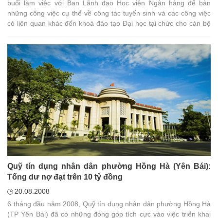
buổi làm việc với Ban Lãnh đạo Học viện Ngân hàng để bàn
những công việc cụ thể về công tác tuyển sinh và các công việc
có liên quan khác đến khoá đào tạo Đại học tại chức cho cán bộ
hệ thống QTDND khu vực phía Bắc.
Quỹ tín dụng nhân dân phường Hồng Hà (Yên Bái):
Tổng dư nợ đạt trên 10 tỷ đồng
20.08.2008
6 tháng đầu năm 2008, Quỹ tín dụng nhân dân phường Hồng Hà
(TP Yên Bái) đã có những đóng góp tích cực vào việc triển khai