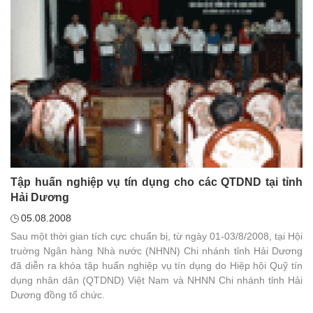
Tập huấn nghiệp vụ tín dụng cho các QTDND tại tỉnh
Hải Dương
05.08.2008
Sau một thời gian tích cực chuẩn bị, từ ngày 01-03/8/2008, tại Hội
truờng Ngân hàng Nhà nước (NHNN) Chi nhánh tỉnh Hải Dương
đã diễn ra khóa tập huấn nghiệp vụ tín dụng do Hiệp hội Quỹ tín
dụng nhân dân (QTDND) Việt Nam và NHNN Chi nhánh tỉnh Hải
Dương đồng tổ chức.