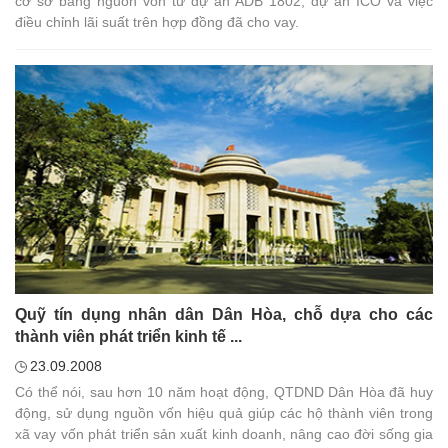
cơ sở bằng nguồn vốn từ dự án ADB 1802, dự án ICO và việc
điều chỉnh lãi suất trên hợp đồng đã cho vay.
Quỹ tín dụng nhân dân Dân Hòa, chỗ dựa cho các
thành viên phát triển kinh tế ...
23.09.2008
Có thể nói, sau hơn 10 năm hoạt động, QTDND Dân Hòa đã huy
động, sử dụng nguồn vốn hiệu quả giúp các hộ thành viên trong
xã vay vốn phát triển sản xuất kinh doanh, nâng cao đời sống gia