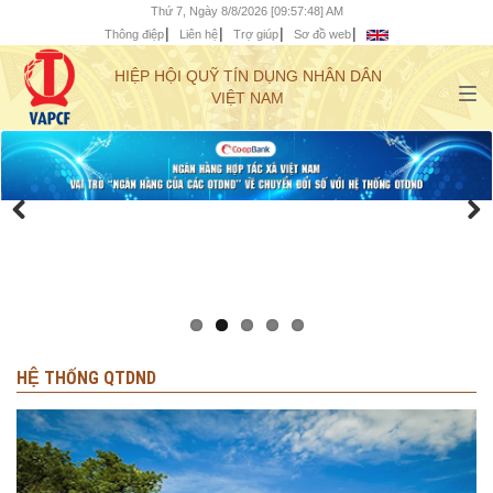
Thứ 7, Ngày 8/8/2026 [09:57:50] AM
Thông điệp
Liên hệ
Trợ giúp
Sơ đồ web
HIỆP HỘI QUỸ TÍN DỤNG NHÂN DÂN
VIỆT NAM
HỆ THỐNG QTDND