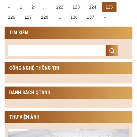
«
1
2
...
122
123
124
125
126
127
128
...
136
137
»
TÌM KIẾM
CÔNG NGHỆ THÔNG TIN
DANH SÁCH QTDND
THƯ VIỆN ẢNH