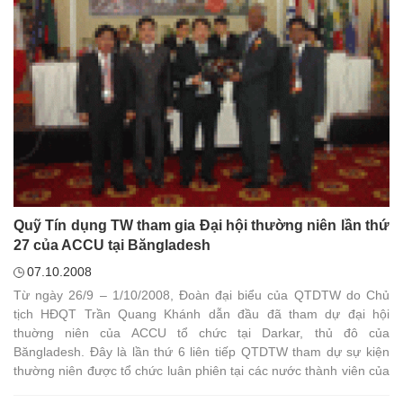
Quỹ Tín dụng TW tham gia Đại hội thường niên lần thứ
27 của ACCU tại Băngladesh
07.10.2008
Từ ngày 26/9 – 1/10/2008, Đoàn đại biểu của QTDTW do Chủ
tịch HĐQT Trần Quang Khánh dẫn đầu đã tham dự đại hội
thuờng niên của ACCU tổ chức tại Darkar, thủ đô của
Băngladesh. Đây là lần thứ 6 liên tiếp QTDTW tham dự sự kiện
thường niên được tổ chức luân phiên tại các nước thành viên của
ACCU này.