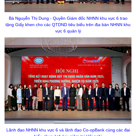
Bà Nguyễn Thị Dung - Quyền Giám đốc NHNN khu vực 6 trao
tặng Giấy khen cho các QTDND tiêu biểu trên địa bàn NHNN khu
vực 6 quản lý
Lãnh đạo NHNN khu vực 6 và lãnh đạo Co-opBank cùng các đại