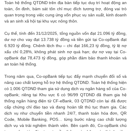
Toàn hệ thống QTDND trên địa bàn tiếp tục duy trì hoạt động an
toàn, ổn định, bám sát tôn chỉ mục đích tương trợ, đóng vai trò
quan trọng trong việc cung ứng vốn phục vụ sản xuất, kinh doanh
và an sinh xã hội tại khu vực nông thôn.
Cụ thể, tính đến 31/12/2025, tổng nguồn vốn đạt 21.096 tỷ đồng,
dư nợ cho vay đạt 13.738 tỷ đồng và tiền gửi tại Co-opBank đạt
6.920 tỷ đồng. Chênh lệch thu – chi đạt 166,23 tỷ đồng, tỷ lệ nợ
xấu chỉ 0,28%, không phát sinh nợ quá hạn; dư nợ vay tại Co-
opBank đạt 78,473 tỷ đồng, góp phần đảm bảo thanh khoản và
an toàn hệ thống.
Trong năm qua, Co-opBank tiếp tục đẩy mạnh chuyển đổi số và
nâng cao chất lượng hỗ trợ hệ thống QTDND. Toàn hệ thống hiện
có 1.006 QTDND tham gia sử dụng dịch vụ ngân hàng số của Co-
opBank; riêng tại Khu vực 6 có 96/99 QTDND đã tham gia hệ
thống ngân hàng điện tử CF-eBank, 03 QTDND còn lại đã được
cấp chứng chỉ đào tạo và đang hoàn tất thủ tục tham gia. Các
dịch vụ như chuyển tiền nhanh 24/7, thanh toán hóa đơn, QR
Code, Mobile Banking, POS… từng bước nâng cao chất lượng
dịch vụ và trải nghiệm thành viên. Bên cạnh đó, Co-opBank chú