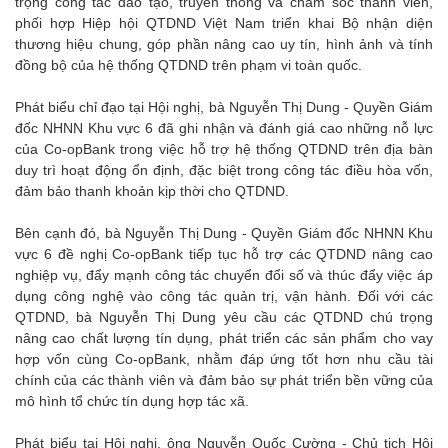
trọng công tác đào tạo, truyền thông và chăm sóc thành viên,
phối hợp Hiệp hội QTDND Việt Nam triển khai Bộ nhận diện
thương hiệu chung, góp phần nâng cao uy tín, hình ảnh và tính
đồng bộ của hệ thống QTDND trên phạm vi toàn quốc.
Phát biểu chỉ đạo tại Hội nghị, bà Nguyễn Thị Dung - Quyền Giám
đốc NHNN Khu vực 6 đã ghi nhận và đánh giá cao những nỗ lực
của Co-opBank trong việc hỗ trợ hệ thống QTDND trên địa bàn
duy trì hoạt động ổn định, đặc biệt trong công tác điều hòa vốn,
đảm bảo thanh khoản kịp thời cho QTDND.
Bên cạnh đó, bà Nguyễn Thị Dung - Quyền Giám đốc NHNN Khu
vực 6 đề nghị Co-opBank tiếp tục hỗ trợ các QTDND nâng cao
nghiệp vụ, đẩy mạnh công tác chuyển đổi số và thúc đẩy việc áp
dụng công nghệ vào công tác quản trị, vận hành. Đối với các
QTDND, bà Nguyễn Thị Dung yêu cầu các QTDND chú trọng
nâng cao chất lượng tín dụng, phát triển các sản phẩm cho vay
hợp vốn cùng Co-opBank, nhằm đáp ứng tốt hơn nhu cầu tài
chính của các thành viên và đảm bảo sự phát triển bền vững của
mô hình tổ chức tín dụng hợp tác xã.
Phát biểu tại Hội nghị, ông Nguyễn Quốc Cường - Chủ tịch Hội