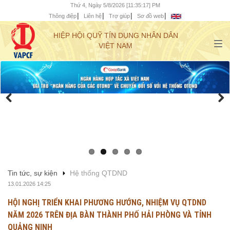
Thứ 4, Ngày 5/8/2026 [11:35:18] PM
Thông điệp
Liên hệ
Trợ giúp
Sơ đồ web
HIỆP HỘI QUỸ TÍN DỤNG NHÂN DÂN
VIỆT NAM
Tin tức, sự kiện
Hệ thống QTDND
13.01.2026 14:25
HỘI NGHỊ TRIỂN KHAI PHƯƠNG HƯỚNG, NHIỆM VỤ QTDND
NĂM 2026 TRÊN ĐỊA BÀN THÀNH PHỐ HẢI PHÒNG VÀ TỈNH
QUẢNG NINH