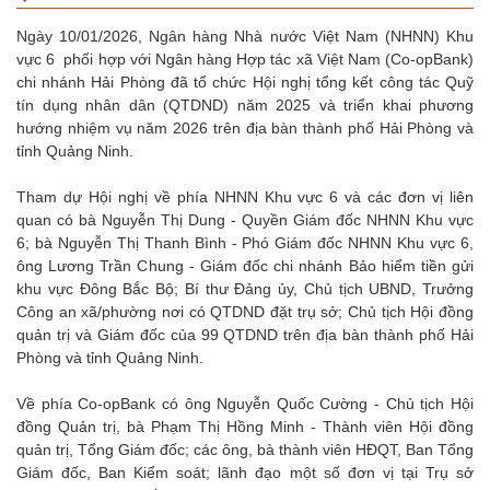
Ngày 10/01/2026, Ngân hàng Nhà nước Việt Nam (NHNN) Khu
vực 6 phối hợp với Ngân hàng Hợp tác xã Việt Nam (Co-opBank)
chi nhánh Hải Phòng đã tổ chức Hội nghị tổng kết công tác Quỹ
tín dụng nhân dân (QTDND) năm 2025 và triển khai phương
hướng nhiệm vụ năm 2026 trên địa bàn thành phố Hải Phòng và
tỉnh Quảng Ninh.
Tham dự Hội nghị về phía NHNN Khu vực 6 và các đơn vị liên
quan có bà Nguyễn Thị Dung - Quyền Giám đốc NHNN Khu vực
6; bà Nguyễn Thị Thanh Bình - Phó Giám đốc NHNN Khu vực 6,
ông Lương Trần Chung - Giám đốc chi nhánh Bảo hiểm tiền gửi
khu vực Đông Bắc Bộ; Bí thư Đảng ủy, Chủ tịch UBND, Trưởng
Công an xã/phường nơi có QTDND đặt trụ sở; Chủ tịch Hội đồng
quản trị và Giám đốc của 99 QTDND trên địa bàn thành phố Hải
Phòng và tỉnh Quảng Ninh.
Về phía Co-opBank có ông Nguyễn Quốc Cường - Chủ tịch Hội
đồng Quản trị, bà Phạm Thị Hồng Minh - Thành viên Hội đồng
quản trị, Tổng Giám đốc; các ông, bà thành viên HĐQT, Ban Tổng
Giám đốc, Ban Kiểm soát; lãnh đạo một số đơn vị tại Trụ sở