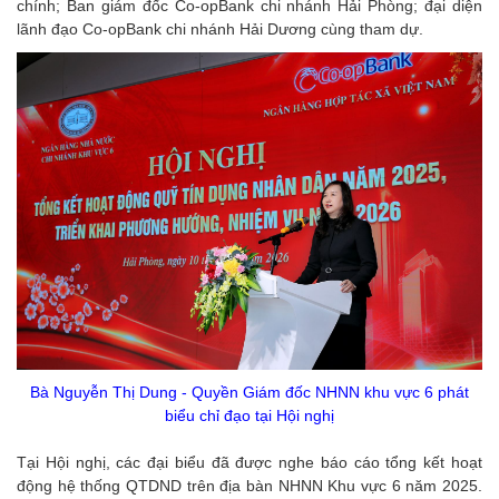
chính; Ban giám đốc Co-opBank chi nhánh Hải Phòng; đại diện
lãnh đạo Co-opBank chi nhánh Hải Dương cùng tham dự.
Bà Nguyễn Thị Dung - Quyền Giám đốc NHNN khu vực 6 phát
biểu chỉ đạo tại Hội nghị
Tại Hội nghị, các đại biểu đã được nghe báo cáo tổng kết hoạt
động hệ thống QTDND trên địa bàn NHNN Khu vực 6 năm 2025.