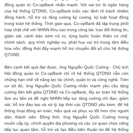
đồng quản trị Co-opBank nhấn mạnh: Với vai trò là ngân hàng
của hệ thống QTDND, Co-opBank luôn xác định rõ trách nhiệm
đồng hành, hỗ trợ và tăng cường kỷ cương, kỷ luật hoạt động
trong toàn hệ thống. Thời gian qua, Co-opBank đã tập trung phối
hợp chặt chẽ với NHNN Khu vực trong công tác trao đổi thông tin,
giám sát, cảnh báo sớm rủi ro; từng bước hoàn thiện cơ chế,
chính sách, quy trình nghiệp vụ; phát huy vai trò trung tâm điều
hòa vốn; đồng thời đẩy mạnh hỗ trợ chuyển đổi số cho hệ thống
QTDND.
Bên cạnh kết quả đạt được, ông Nguyễn Quốc Cường - Chủ tịch
Hội đồng quản trị Co-opBank chỉ rõ hệ thống QTDND vẫn còn
những hạn chế về năng lực tài chính, quản trị và công nghệ. Trên
cơ sở đó, ông Nguyễn Quốc Cường nhấn mạnh yêu cầu tăng
cường liên kết giữa QTDND và Co-opBank, lấy an toàn hệ thống
làm ưu tiên và đề nghị NHNN tiếp tục tăng cường chỉ đạo, giám
sát, hỗ trợ đào tạo và xử lý kịp thời các QTDND yếu kém, để hệ
thống hoạt động an toàn, hiệu quả và phục vụ tốt hơn cho người
dân, thành viên. Đồng thời, ông Nguyễn Quốc Cường mong
muốn cấp ủy, chính quyền địa phương và các cơ quan chức năng
tiếp tục quan tâm, hỗ trợ và tạo điều kiện thuận lợi để hệ thống