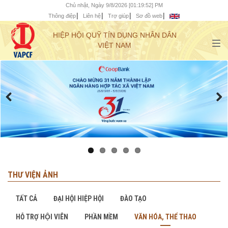
Chủ nhật, Ngày 9/8/2026 [01:19:53] PM
Thông điệp
Liên hệ
Trợ giúp
Sơ đồ web
HIỆP HỘI QUỸ TÍN DỤNG NHÂN DÂN
VIỆT NAM
THƯ VIỆN ẢNH
TẤT CẢ
ĐẠI HỘI HIỆP HỘI
ĐÀO TẠO
HỖ TRỢ HỘI VIÊN
PHẦN MỀM
VĂN HÓA, THỂ THAO