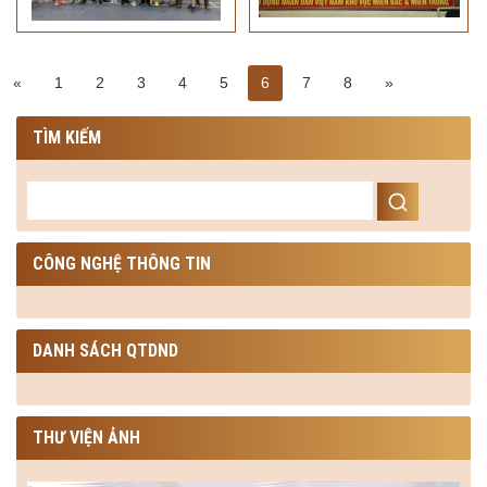
«
1
2
3
4
5
6
7
8
»
TÌM KIẾM
CÔNG NGHỆ THÔNG TIN
DANH SÁCH QTDND
THƯ VIỆN ẢNH