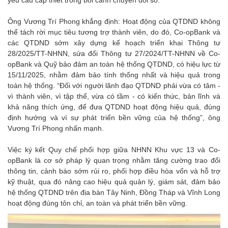
yêu cầu cấp thiết trong bối cảnh chuyển đổi số.
Ông Vương Trí Phong khẳng định: Hoạt động của QTDND không
thể tách rời mục tiêu tương trợ thành viên, do đó, Co-opBank và
các QTDND sớm xây dựng kế hoạch triển khai Thông tư
28/2025/TT-NHNN, sửa đổi Thông tư 27/2024/TT-NHNN về Co-
opBank và Quỹ bảo đảm an toàn hệ thống QTDND, có hiệu lực từ
15/11/2025, nhằm đảm bảo tính thống nhất và hiệu quả trong
toàn hệ thống. “Đối với người lãnh đạo QTDND phải vừa có tâm -
vì thành viên, vì tập thể, vừa có tầm - có kiến thức, bản lĩnh và
khả năng thích ứng, để đưa QTDND hoạt động hiệu quả, đúng
định hướng và vì sự phát triển bền vững của hệ thống”, ông
Vương Trí Phong nhấn mạnh.
Việc ký kết Quy chế phối hợp giữa NHNN Khu vực 13 và Co-
opBank là cơ sở pháp lý quan trọng nhằm tăng cường trao đổi
thông tin, cảnh báo sớm rủi ro, phối hợp điều hòa vốn và hỗ trợ
kỹ thuật, qua đó nâng cao hiệu quả quản lý, giám sát, đảm bảo
hệ thống QTDND trên địa bàn Tây Ninh, Đồng Tháp và Vĩnh Long
hoạt động đúng tôn chỉ, an toàn và phát triển bền vững.