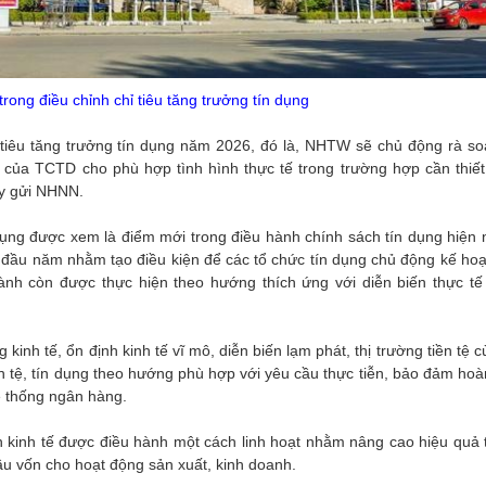
rong điều chỉnh chỉ tiêu tăng trưởng tín dụng
 tiêu tăng trưởng tín dụng năm 2026, đó là, NHTW sẽ chủ động rà soá
ng của TCTD cho phù hợp tình hình thực tế trong trường hợp cần thiế
ày gửi NHNN.
n dụng được xem là điểm mới trong điều hành chính sách tín dụng hiện
ừ đầu năm nhằm tạo điều kiện để các tổ chức tín dụng chủ động kế hoạ
nh còn được thực hiện theo hướng thích ứng với diễn biến thực tế 
 kinh tế, ổn định kinh tế vĩ mô, diễn biến lạm phát, thị trường tiền tệ 
n tệ, tín dụng theo hướng phù hợp với yêu cầu thực tiễn, bảo đảm hoà
ệ thống ngân hàng.
n kinh tế được điều hành một cách linh hoạt nhằm nâng cao hiệu quả t
cầu vốn cho hoạt động sản xuất, kinh doanh.