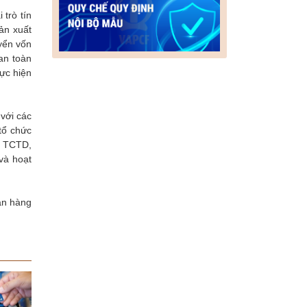
 trò tín
ản xuất
yển vốn
an toàn
ực hiện
với các
tổ chức
ác TCTD,
 và hoạt
ân hàng