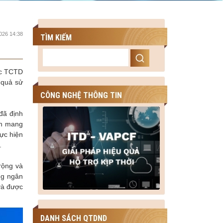
026 14:38
TÌM KIẾM
các TCTD
 quả sử
CÔNG NGHỆ THÔNG TIN
đã định
nh mang
ực hiện
.
rộng và
ng ngân
và được
DANH SÁCH QTDND