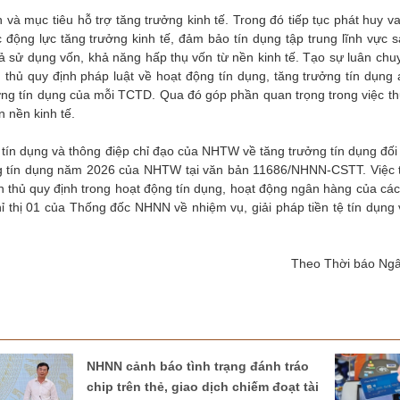
à mục tiêu hỗ trợ tăng trưởng kinh tế. Trong đó tiếp tục phát huy vai
 động lực tăng trưởng kinh tế, đảm bảo tín dụng tập trung lĩnh vực s
ả sử dụng vốn, khả năng hấp thụ vốn từ nền kinh tế. Tạo sự luân chu
thủ quy định pháp luật về hoạt động tín dụng, tăng trưởng tín dụng 
ưởng tín dụng của mỗi TCTD. Qua đó góp phần quan trọng trong việc th
n nền kinh tế.
tín dụng và thông điệp chỉ đạo của NHTW về tăng trưởng tín dụng đối 
ởng tín dụng năm 2026 của NHTW tại văn bản 11686/NHNN-CSTT. Việc 
uân thủ quy định trong hoạt động tín dụng, hoạt động ngân hàng của c
hỉ thị 01 của Thống đốc NHNN về nhiệm vụ, giải pháp tiền tệ tín dụng
Theo Thời báo Ng
NHNN cảnh báo tình trạng đánh tráo
chip trên thẻ, giao dịch chiếm đoạt tài