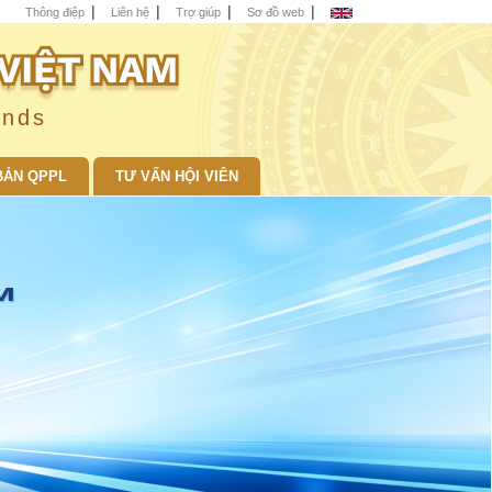
Thông điệp
Liên hệ
Trợ giúp
Sơ đồ web
unds
BẢN QPPL
TƯ VẤN HỘI VIÊN