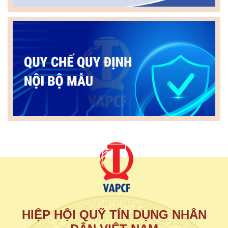
HIỆP HỘI QUỸ TÍN DỤNG NHÂN