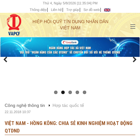
Thứ 4, Ngày 5/8/2026 [11:35:05] PM
Thông điệp
Liên hệ
Trợ giúp
Sơ đồ web
HIỆP HỘI QUỸ TÍN DỤNG NHÂN DÂN
VIỆT NAM
Công nghệ thông tin
Hợp tác quốc tế
22.11.2018 10:37
VIỆT NAM - HỒNG KÔNG: CHIA SẺ KINH NGHIỆM HOẠT ĐỘNG
QTDND