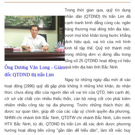
Trong thời gian qua, quỹ tín dụng
nhân dân (QTDND) thị trấn Lim đã
cạnh tranh bình đẳng cùng các ngân
hàng thương mại đóng trên địa bàn,
vượt mọi khó khăn từng bước khẳng
định hiệu quả, vai trò của mô hình
kinh tế tập thể. Quỹ trở thành một
trong những đơn vị đứng đầu trong
tổng số 25 QTDND hoạt động có hiệu
Ông Dương Văn Long - Giám
quả trên địa bàn tỉnh Bắc Ninh.
đốc QTDND thị trấn Lim
Ngay từ những ngày đầu mới đi vào
hoạt động (1996) quỹ đã gặp phải không ít những khó khăn, do nhận
thức chưa đúng đắn của người dân về vai trò của QTD, bên cạnh đó,
cở sở vật chất còn nhiều thiếu thốn, cán bộ nòng cốt còn phải kiêm
nhiệm nhiều công tác tại địa phương. Trước những thách thức đó,
được sự quan tâm, giúp đỡ của các cấp uỷ chính quyền địa phương,
NHNN chi nhánh tỉnh Bắc Ninh, QTDTW chi nhánh Bắc Ninh, Liên minh
HTX Bắc Ninh, từ đó, QTDND thị trấn Lim đã xác định được phương
hướng hoạt động bền vững "gần dân để hiểu dân", làm tốt việc huy