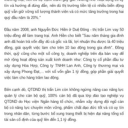
tín và hướng đi đúng đắn, nên dù thị trường tiền tệ có nhiều biến động
quỹ vẫn giữ vững số lượng thành viên và có mức tăng trưởng trong hai
quý đầu năm là 20%."
Đầu năm 2008, anh Nguyễn Đức Hiền ở Duệ Đông - thị trấn Lim vay 50
triệu đồng để làm trang trại. Anh Hiền cho biết "Sau năm tháng gia đình
anh đã hoàn trả vốn đầy đủ cả gốc và lãi, lợi nhuận thu được là 40 triệu
đồng, giải quyết việc làm cho trên 10 lao động trong gia đình". Đồng
thời, quỹ cũng cho một số công ty, doanh nghiệp trên địa bàn vay để
mở rộng hoạt động sản xuất kinh doanh như: Công ty cổ phần đầu tư
xây dựng Hòa Hợp, Công ty TNHH Lan Anh, Công ty thương mại và
xây dựng Phong Đạt,... với số vốn gần 1 tỷ đồng, góp phần giải quyết
việc làm cho hàng trăm lao động.
Bên cạnh đó, QTDND thị trấn Lim còn không ngừng nâng cao năng lực
quản lý cho cán bộ quỹ, 100% cán bộ đã qua lớp đào tạo nghiệp vụ
QTDND do Học viện Ngân hàng tổ chức, nhằm xây dựng đội ngũ cán
bộ có năng lực chuyên môn vững, phẩm chất đạo đức tốt và có uy tín
trong nhân dân, từng bước bổ xung trang thiết bị hiện đại nâng tổng số
tài sản cố định của quỹ lên đến 1,1 tỷ đồng.