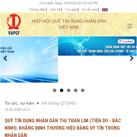
Chủ nhật, Ngày 9/8/2026 [01:25:55] PM
Thông điệp
Liên hệ
Trợ giúp
Sơ đồ web
HIỆP HỘI QUỸ TÍN DỤNG NHÂN DÂN
VIỆT NAM
Tin tức, sự kiện
Hệ thống QTDND
24.06.2008 14:21
QUỸ TÍN DỤNG NHÂN DÂN THỊ TRẤN LIM (TIÊN DU - BẮC
NINH): KHẲNG ĐỊNH THƯƠNG HIỆU BẰNG UY TÍN TRONG
NHÂN DÂN