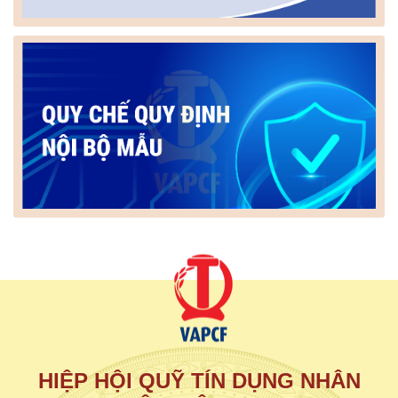
HIỆP HỘI QUỸ TÍN DỤNG NHÂN