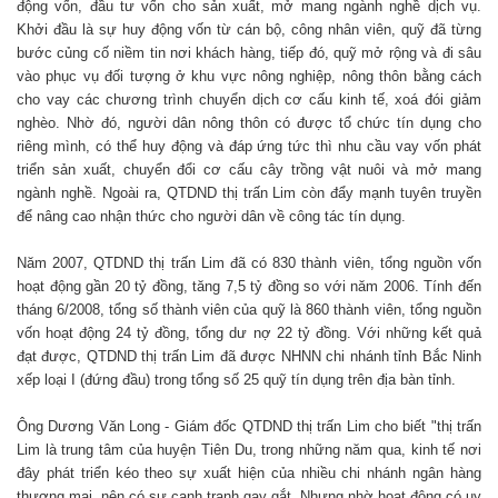
động vốn, đầu tư vốn cho sản xuất, mở mang ngành nghề dịch vụ.
Khởi đầu là sự huy động vốn từ cán bộ, công nhân viên, quỹ đã từng
bước củng cố niềm tin nơi khách hàng, tiếp đó, quỹ mở rộng và đi sâu
vào phục vụ đối tượng ở khu vực nông nghiệp, nông thôn bằng cách
cho vay các chương trình chuyển dịch cơ cấu kinh tế, xoá đói giảm
nghèo. Nhờ đó, người dân nông thôn có được tổ chức tín dụng cho
riêng mình, có thể huy động và đáp ứng tức thì nhu cầu vay vốn phát
triển sản xuất, chuyển đổi cơ cấu cây trồng vật nuôi và mở mang
ngành nghề. Ngoài ra, QTDND thị trấn Lim còn đẩy mạnh tuyên truyền
để nâng cao nhận thức cho người dân về công tác tín dụng.
Năm 2007, QTDND thị trấn Lim đã có 830 thành viên, tổng nguồn vốn
hoạt động gần 20 tỷ đồng, tăng 7,5 tỷ đồng so với năm 2006. Tính đến
tháng 6/2008, tổng số thành viên của quỹ là 860 thành viên, tổng nguồn
vốn hoạt động 24 tỷ đồng, tổng dư nợ 22 tỷ đồng. Với những kết quả
đạt được, QTDND thị trấn Lim đã được NHNN chi nhánh tỉnh Bắc Ninh
xếp loại I (đứng đầu) trong tổng số 25 quỹ tín dụng trên địa bàn tỉnh.
Ông Dương Văn Long - Giám đốc QTDND thị trấn Lim cho biết "thị trấn
Lim là trung tâm của huyện Tiên Du, trong những năm qua, kinh tế nơi
đây phát triển kéo theo sự xuất hiện của nhiều chi nhánh ngân hàng
thương mại, nên có sự cạnh tranh gay gắt. Nhưng nhờ hoạt động có uy