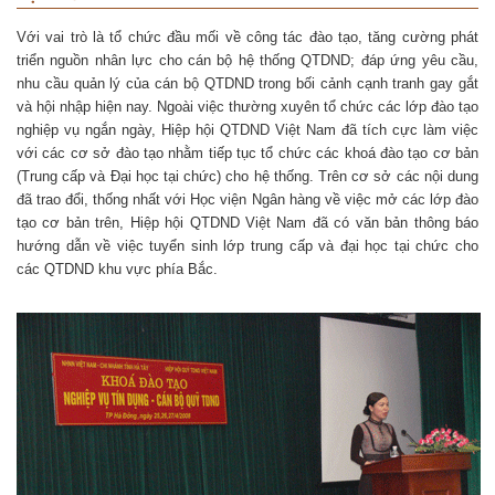
Với vai trò là tổ chức đầu mối về công tác đào tạo, tăng cường phát
triển nguồn nhân lực cho cán bộ hệ thống QTDND; đáp ứng yêu cầu,
nhu cầu quản lý của cán bộ QTDND trong bối cảnh cạnh tranh gay gắt
và hội nhập hiện nay. Ngoài việc thường xuyên tổ chức các lớp đào tạo
nghiệp vụ ngắn ngày, Hiệp hội QTDND Việt Nam đã tích cực làm việc
với các cơ sở đào tạo nhằm tiếp tục tổ chức các khoá đào tạo cơ bản
(Trung cấp và Đại học tại chức) cho hệ thống. Trên cơ sở các nội dung
đã trao đổi, thống nhất với Học viện Ngân hàng về việc mở các lớp đào
tạo cơ bản trên, Hiệp hội QTDND Việt Nam đã có văn bản thông báo
hướng dẫn về việc tuyển sinh lớp trung cấp và đại học tại chức cho
các QTDND khu vực phía Bắc.