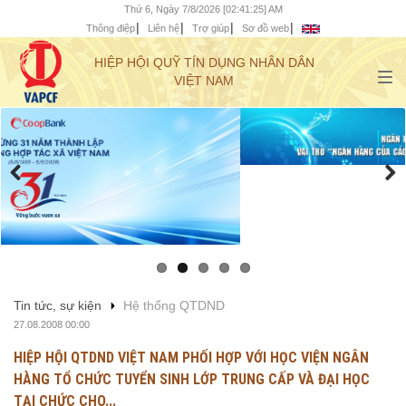
Thứ 6, Ngày 7/8/2026 [02:41:26] AM
Thông điệp
Liên hệ
Trợ giúp
Sơ đồ web
HIỆP HỘI QUỸ TÍN DỤNG NHÂN DÂN
VIỆT NAM
Tin tức, sự kiện
Hệ thống QTDND
27.08.2008 00:00
HIỆP HỘI QTDND VIỆT NAM PHỐI HỢP VỚI HỌC VIỆN NGÂN
HÀNG TỔ CHỨC TUYỂN SINH LỚP TRUNG CẤP VÀ ĐẠI HỌC
TẠI CHỨC CHO...