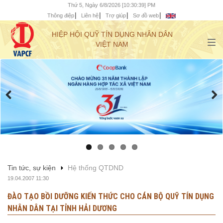
Thứ 5, Ngày 6/8/2026 [10:30:40] PM
Thông điệp
Liên hệ
Trợ giúp
Sơ đồ web
HIỆP HỘI QUỸ TÍN DỤNG NHÂN DÂN
VIỆT NAM
Tin tức, sự kiện
Hệ thống QTDND
19.04.2007 11:30
ĐÀO TẠO BỒI DƯỠNG KIẾN THỨC CHO CÁN BỘ QUỸ TÍN DỤNG
NHÂN DÂN TẠI TỈNH HẢI DƯƠNG