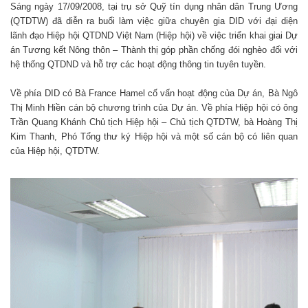
Sáng ngày 17/09/2008, tại trụ sở Quỹ tín dụng nhân dân Trung Ương
(QTDTW) đã diễn ra buổi làm việc giữa chuyên gia DID với đại diện
lãnh đạo Hiệp hội QTDND Việt Nam (Hiệp hội) về việc triển khai giai Dự
án Tương kết Nông thôn – Thành thị góp phần chống đói nghèo đối với
hệ thống QTDND và hỗ trợ các hoạt động thông tin tuyên tuyền.
Về phía DID có Bà France Hamel cố vấn hoạt động của Dự án, Bà Ngô
Thị Minh Hiền cán bộ chương trình của Dự án. Về phía Hiệp hội có ông
Trần Quang Khánh Chủ tịch Hiệp hội – Chủ tịch QTDTW, bà Hoàng Thị
Kim Thanh, Phó Tổng thư ký Hiệp hội và một số cán bộ có liên quan
của Hiệp hội, QTDTW.