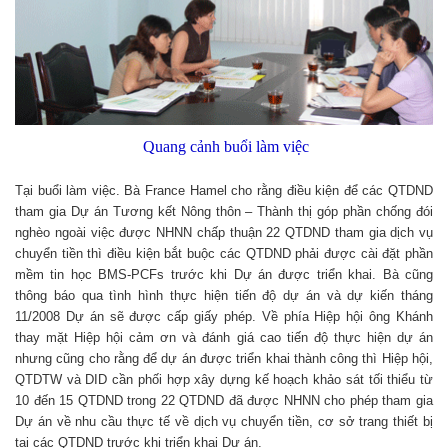
Quang cảnh buổi làm việc
Tại buổi làm việc. Bà France Hamel cho rằng điều kiện để các QTDND
tham gia Dự án Tương kết Nông thôn – Thành thị góp phần chống đói
nghèo ngoài việc được NHNN chấp thuận 22 QTDND tham gia dịch vụ
chuyển tiền thì điều kiện bắt buộc các QTDND phải được cài đặt phần
mềm tin học BMS-PCFs trước khi Dự án được triển khai. Bà cũng
thông báo qua tình hình thực hiện tiến độ dự án và dự kiến tháng
11/2008 Dự án sẽ được cấp giấy phép. Về phía Hiệp hội ông Khánh
thay mặt Hiệp hội cảm ơn và đánh giá cao tiến độ thực hiện dự án
nhưng cũng cho rằng để dự án được triển khai thành công thì Hiệp hội,
QTDTW và DID cần phối hợp xây dựng kế hoạch khảo sát tối thiểu từ
10 đến 15 QTDND trong 22 QTDND đã được NHNN cho phép tham gia
Dự án về nhu cầu thực tế về dịch vụ chuyển tiền, cơ sở trang thiết bị
tại các QTDND trước khi triển khai Dự án.