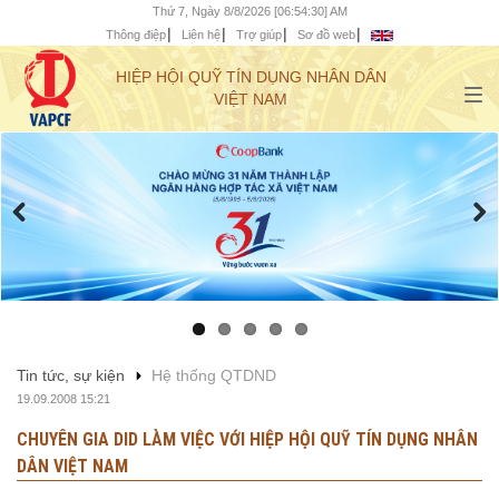
Thứ 7, Ngày 8/8/2026 [06:54:31] AM
Thông điệp
Liên hệ
Trợ giúp
Sơ đồ web
HIỆP HỘI QUỸ TÍN DỤNG NHÂN DÂN
VIỆT NAM
Tin tức, sự kiện
Hệ thống QTDND
19.09.2008 15:21
CHUYÊN GIA DID LÀM VIỆC VỚI HIỆP HỘI QUỸ TÍN DỤNG NHÂN
DÂN VIỆT NAM