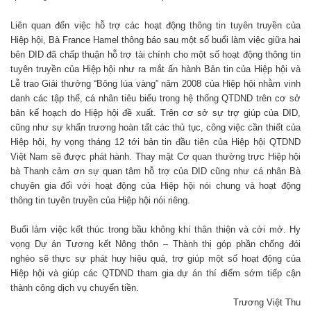
Liên quan đến việc hỗ trợ các hoạt động thông tin tuyên truyền của
Hiệp hội, Bà France Hamel thông báo sau một số buổi làm việc giữa hai
bên DID đã chấp thuận hỗ trợ tài chính cho một số hoạt động thông tin
tuyên truyền của Hiệp hội như ra mắt ấn hành Bản tin của Hiệp hội và
Lễ trao Giải thưởng “Bông lúa vàng” năm 2008 của Hiệp hội nhằm vinh
danh các tập thể, cá nhân tiêu biểu trong hệ thống QTDND trên cơ sở
bản kế hoạch do Hiệp hội đề xuất. Trên cơ sở sự trợ giúp của DID,
cũng như sự khẩn trương hoàn tất các thủ tục, công việc cần thiết của
Hiệp hội, hy vọng tháng 12 tới bản tin đầu tiên của Hiệp hội QTDND
Việt Nam sẽ được phát hành. Thay mặt Cơ quan thường trực Hiệp hội
bà Thanh cảm ơn sự quan tâm hỗ trợ của DID cũng như cá nhân Bà
chuyên gia đối với hoạt động của Hiệp hội nói chung và hoạt động
thông tin tuyên truyền của Hiệp hội nói riêng.
Buổi làm việc kết thúc trong bầu không khí thân thiện và cởi mở. Hy
vọng Dự án Tương kết Nông thôn – Thành thị góp phần chống đói
nghèo sẽ thực sự phát huy hiệu quả, trợ giúp một số hoạt động của
Hiệp hội và giúp các QTDND tham gia dự án thí điểm sớm tiếp cận
thành công dịch vụ chuyển tiền.
Trương Việt Thu