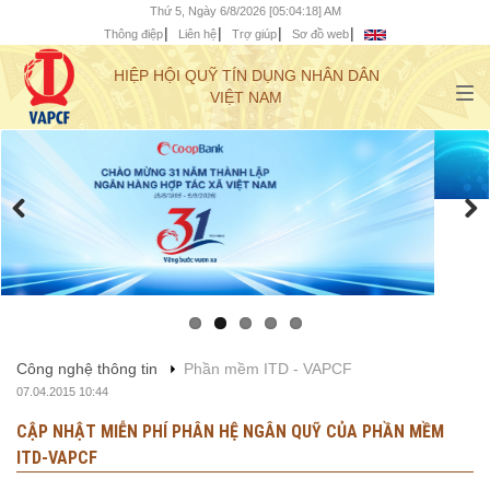
Thứ 5, Ngày 6/8/2026 [05:04:19] AM
Thông điệp
Liên hệ
Trợ giúp
Sơ đồ web
HIỆP HỘI QUỸ TÍN DỤNG NHÂN DÂN
VIỆT NAM
Công nghệ thông tin
Phần mềm ITD - VAPCF
07.04.2015 10:44
CẬP NHẬT MIỄN PHÍ PHÂN HỆ NGÂN QUỸ CỦA PHẦN MỀM
ITD-VAPCF