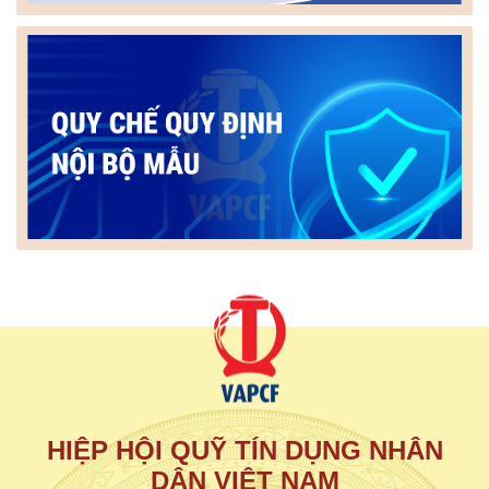
HIỆP HỘI QUỸ TÍN DỤNG NHÂN
DÂN VIỆT NAM