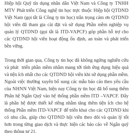
Hiệp hội Quỹ tín dụng nhân dân Việt Nam và Công ty TNHH
MTV Phát triển Công nghệ tin học trực thuộc Hiệp hội QTDND
Việt Nam (gọi tắt là Công ty tin học) trân trọng cảm ơn QTDND
hội viên đã tham gia cài đặt và sử dụng Phần mềm nghiệp vụ
quản lý QTDND (gọi tắt là ITD-VAPCF) góp phần hỗ trợ cho
các QTDND hội viên hoạt động ổn định, an toàn và phát triển
bền vững.
Trong thời gian qua, Công ty tin học đã không ngừng nghiên cứu
và phát triển phần mềm nhằm mang tới tính ứng dụng hiệu quả
và tiện ích nhất cho các QTDND hội viên khi sử dụng phần mềm.
Ngoài việc thường xuyên bổ sung các mẫu báo cáo theo yêu cầu
của NHNN Việt Nam, hiện nay Công ty tin học đã bổ sung thêm
Phân hệ Ngân Quỹ vào hệ thống phần mềm ITD –VAPCF. Đây
là phân hệ được thiết kế riêng nhằm tăng thêm tiện ích cho hệ
thống Phần mềm ITD-VAPCF để triển khai cho các QTDND khi
có nhu cầu, giúp cho QTDND hội viên theo dõi và quản lý tốt
hơn trong từng giao dịch và thực hiện các báo cáo về Ngân quỹ
theo thông tư 21.